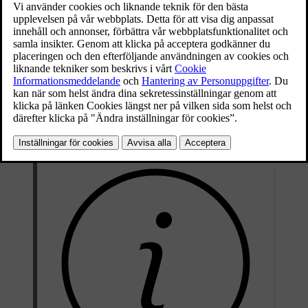
Parkoppla Volvo Cars-appen till bilen
Gå till fliken
i mobilappen.
Tryck på
Upprätta konto
och följ instruktionerna.
Under registreringen väljer du den prislista som passar dina behov
och du kan även beställa ett laddningskort. För närvarande går det
endast att ha ett kort kopplat till kontot.