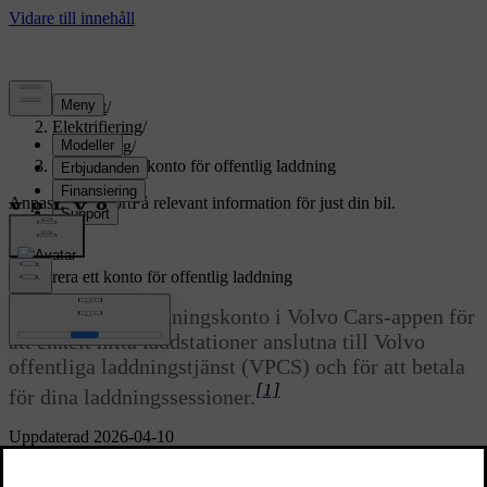
Support
/
Elektrifiering
/
Laddning
/
Registrera ett konto för offentlig laddning
Anpassad support
Få relevant information för just din bil.
Logga in
Registrera ett konto för offentlig laddning
Registrera ett laddningskonto i Volvo Cars-appen för
att enkelt hitta laddstationer anslutna till Volvo
offentliga laddningstjänst (VPCS) och för att betala
[1]
för dina laddningssessioner.
Uppdaterad 2026-04-10
Mobilappen behöver parkopplas med bilen innan laddningskontot
kan registreras.