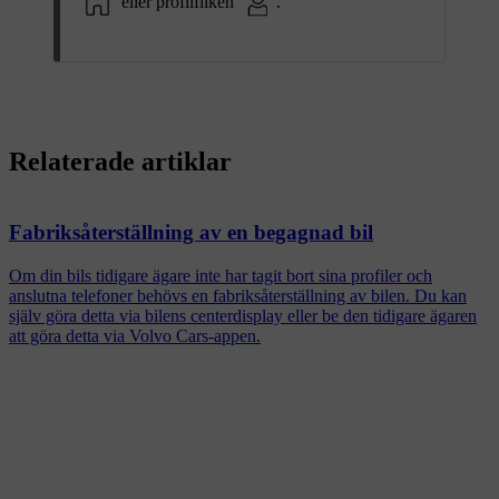
eller profilfliken
.
Relaterade artiklar
Fabriksåterställning av en begagnad bil
Om din bils tidigare ägare inte har tagit bort sina profiler och
anslutna telefoner behövs en fabriksåterställning av bilen. Du kan
själv göra detta via bilens centerdisplay eller be den tidigare ägaren
att göra detta via Volvo Cars-appen.