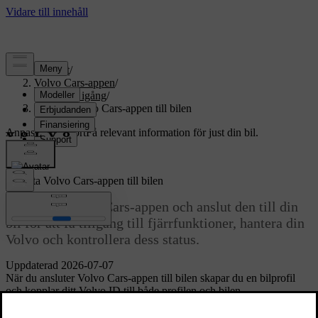
Support
/
Volvo Cars-appen
/
Komma igång
/
Ansluta Volvo Cars-appen till bilen
Anpassad support
Få relevant information för just din bil.
Logga in
Ansluta Volvo Cars-appen till bilen
Ladda ner Volvo Cars-appen och anslut den till din
bil för att få tillgång till fjärrfunktioner, hantera din
Volvo och kontrollera dess status.
Uppdaterad 2026-07-07
När du ansluter Volvo Cars-appen till bilen skapar du en bilprofil
och kopplar ditt Volvo ID till både profilen och bilen.