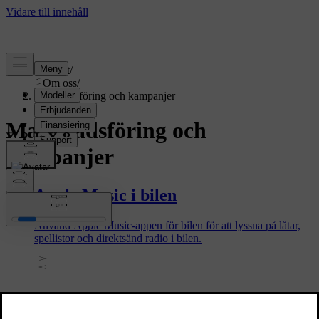
Support
/
Om oss
/
Marknadsföring och kampanjer
Marknadsföring och
kampanjer
Apple Music i bilen
Använd Apple Music-appen för bilen för att lyssna på låtar,
spellistor och direktsänd radio i bilen.
Uppgradering till Google Gemini i
din bil