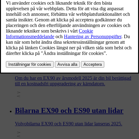
Google Gemini införs successivt i Volvo-bilar som ett valfritt
uppgraderingsalternativ till Google Assistent. När funktionen
blir tillgänglig för ditt Google-konto kan du välja att aktivera
den för att komma igång.
Uppgradera din EX90 med en ny
kärndator
Om du har en EX90 av årsmodell 2025 är din bil berättigad
till en kostnadsfri uppgradering av kärndatorn.
Bilarna EX90 och ES90 utan lidar
Volvobilarna EX90 och ES90 utan lidar lanseras 2025.