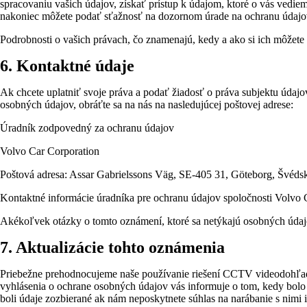
spracovaniu vašich údajov, získať prístup k údajom, ktoré o vás vedi
nakoniec môžete podať sťažnosť na dozornom úrade na ochranu údajo
Podrobnosti o vašich právach, čo znamenajú, kedy a ako si ich môžete 
6. Kontaktné údaje
Ak chcete uplatniť svoje práva a podať žiadosť o práva subjektu údajo
osobných údajov, obráťte sa na nás na nasledujúcej poštovej adrese:
Úradník zodpovedný za ochranu údajov
Volvo Car Corporation
Poštová adresa: Assar Gabrielssons Väg, SE-405 31, Göteborg, Švéds
Kontaktné informácie úradníka pre ochranu údajov spoločnosti Volvo 
Akékoľvek otázky o tomto oznámení, ktoré sa netýkajú osobných úda
7. Aktualizácie tohto oznámenia
Priebežne prehodnocujeme naše používanie riešení CCTV videodohľadu
vyhlásenia o ochrane osobných údajov vás informuje o tom, kedy bol
boli údaje zozbierané ak nám neposkytnete súhlas na narábanie s nim