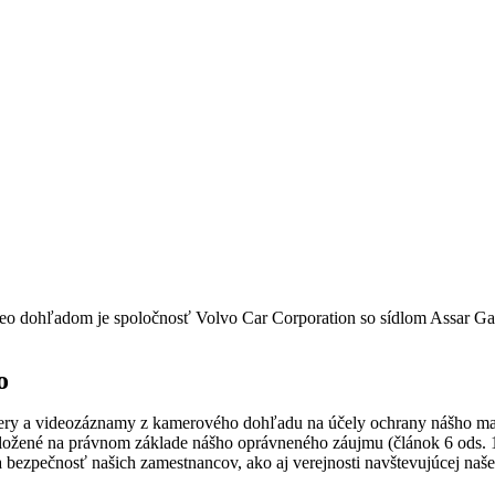
eo dohľadom je spoločnosť Volvo Car Corporation so sídlom Assar Gabr
o
y a videozáznamy z kamerového dohľadu na účely ochrany nášho majet
e založené na právnom základe nášho oprávneného záujmu (článok 6 ods.
 bezpečnosť našich zamestnancov, ako aj verejnosti navštevujúcej naše