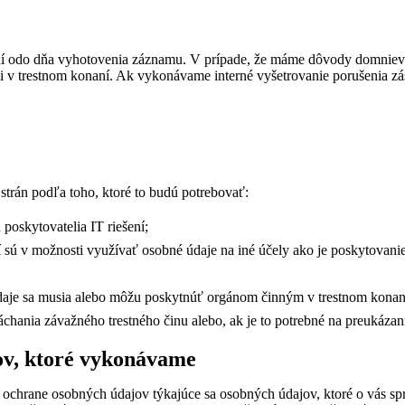
odo dňa vyhotovenia záznamu. V prípade, že máme dôvody domnievať s
 v trestnom konaní. Ak vykonávame interné vyšetrovanie porušenia zás
strán podľa toho, ktoré to budú potrebovať:
poskytovatelia IT riešení;
 sú v možnosti využívať osobné údaje na iné účely ako je poskytovanie
daje sa musia alebo môžu poskytnúť orgánom činným v trestnom konaní 
chania závažného trestného činu alebo, ak je to potrebné na preukáza
jov, ktoré vykonávame
ochrane osobných údajov týkajúce sa osobných údajov, ktoré o vás sp