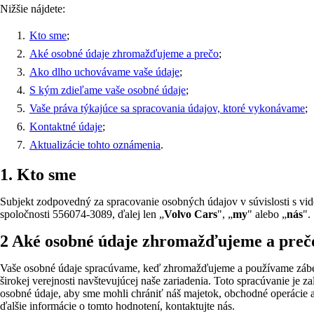
Nižšie nájdete:
Kto sme
;
Aké osobné údaje zhromažďujeme a prečo
;
Ako dlho uchovávame vaše údaje
;
S kým zdieľame vaše osobné údaje
;
Vaše práva týkajúce sa spracovania údajov, ktoré vykonávame
;
Kontaktné údaje
;
Aktualizácie tohto oznámenia
.
1. Kto sme
Subjekt zodpovedný za spracovanie osobných údajov v súvislosti s vid
spoločnosti 556074-3089, ďalej len „
Volvo Cars
", „
my
" alebo „
nás
".
2 Aké osobné údaje zhromažďujeme a preč
Vaše osobné údaje spracúvame, keď zhromažďujeme a používame záber
širokej verejnosti navštevujúcej naše zariadenia. Toto spracúvanie j
osobné údaje, aby sme mohli chrániť náš majetok, obchodné operácie a
ďalšie informácie o tomto hodnotení, kontaktujte nás.