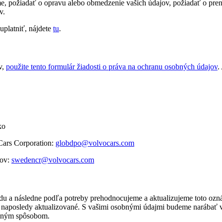
eme, požiadať o opravu alebo obmedzenie vašich údajov, požiadať o pre
v.
uplatniť, nájdete
tu
.
v,
použite tento formulár žiadosti o práva na ochranu osobných údajov
.
ko
Cars Corporation:
globdpo@volvocars.com
jov:
swedencr@volvocars.com
 a následne podľa potreby prehodnocujeme a aktualizujeme toto ozná
o naposledy aktualizované. S vašimi osobnými údajmi budeme narábať
i iným spôsobom.