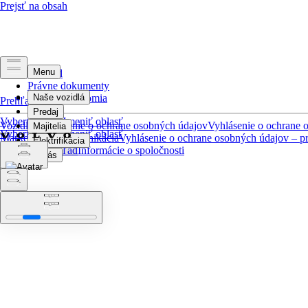
Prehľad
Právne dokumenty
Ochrana súkromia
Prehľad
Vyberte jazyk
Zmeniť oblasť
Vozidlo, vyhlásenie o ochrane osobných údajov
Vyhlásenie o ochrane 
Vyberte jazyk
Zmeniť oblasť
Marketingová komunikácia
Vyhlásenie o ochrane osobných údajov – pr
kamerový dohľad
Informácie o spoločnosti