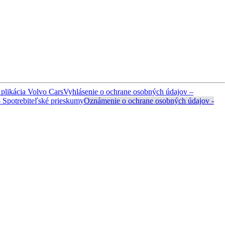
plikácia Volvo Cars
Vyhlásenie o ochrane osobných údajov –
 Spotrebiteľské prieskumy
Oznámenie o ochrane osobných údajov -