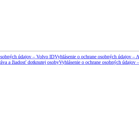
osobných údajov – Volvo ID
Vyhlásenie o ochrane osobných údajov – A
áva a žiadosť dotknutej osoby
Vyhlásenie o ochrane osobných údajov –