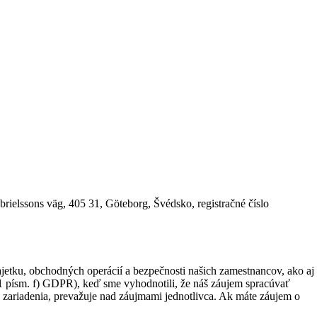
ielssons väg, 405 31, Göteborg, Švédsko, registračné číslo
ku, obchodných operácií a bezpečnosti našich zamestnancov, ako aj
 1 písm. f) GDPR), keď sme vyhodnotili, že náš záujem spracúvať
 zariadenia, prevažuje nad záujmami jednotlivca. Ak máte záujem o