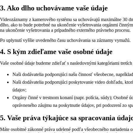
3. Ako dlho uchovávame vaše údaje
Videozáznamy z kamerového systému sa uchovávajú maximálne 30 dní 
dlho, ako to bude potrebné na ukončenie vyšetrovania orgánmi činnými
na ukončenie vyšetrovania a prípadného externého právneho procesu.
Po uplynutí vyššie uvedeného času uchovávania sa záznamy vymažú.
4. S kým zdieľame vaše osobné údaje
Vaše osobné údaje budeme zdieľať s nasledovnými kategóriami tretích 
Naši dodávatelia podporujúci našu činnosť všeobecne, napríklad 
Naši dodávatelia podporujúci poskytovanie video dohľadu, ktorí
údajov;
Orgány činné v trestnom konaní (napr. polícia, súdy); Osobné ú
oprávneného záujmu na poskytnutie údajov, pri podozrení zo spá
5. Vaše práva týkajúce sa spracovania úda
Máte osobitné zákonné práva udelené podľa všeobecného nariadenia o 