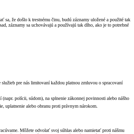
a, že došlo k trestnému činu, budú záznamy uložené a použité tak
ad, záznamy sa uchovávajú a používajú tak dlho, ako je to potrebné
 služieb pre nás limitovaní každou platnou zmluvou o spracovaní
(napr. polícii, súdom), na splnenie zákonnej povinnosti alebo nášho
nie, uplatnenie alebo obranu proti právnym nárokom.
racúvame. Môžete odvolať svoj súhlas alebo namietať proti nášmu