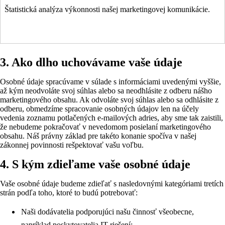
Štatistická analýza výkonnosti našej marketingovej komunikácie.
3. Ako dlho uchovávame vaše údaje
Osobné údaje spracúvame v súlade s informáciami uvedenými vyššie,
až kým neodvoláte svoj súhlas alebo sa neodhlásite z odberu nášho
marketingového obsahu. Ak odvoláte svoj súhlas alebo sa odhlásite z
odberu, obmedzíme spracovanie osobných údajov len na účely
vedenia zoznamu potlačených e-mailových adries, aby sme tak zaistili,
že nebudeme pokračovať v nevedomom posielaní marketingového
obsahu. Náš právny základ pre takéto konanie spočíva v našej
zákonnej povinnosti rešpektovať vašu voľbu.
4. S kým zdieľame vaše osobné údaje
Vaše osobné údaje budeme zdieľať s nasledovnými kategóriami tretích
strán podľa toho, ktoré to budú potrebovať:
Naši dodávatelia podporujúci našu činnosť všeobecne,
napríklad poskytovatelia IT riešení;