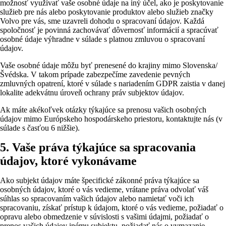
možnosť využívať vaše osobné údaje na iný účel, ako je poskytovanie
služieb pre nás alebo poskytovanie produktov alebo služieb značky
Volvo pre vás, sme uzavreli dohodu o spracovaní údajov. Každá
spoločnosť je povinná zachovávať dôvernosť informácií a spracúvať
osobné údaje výhradne v súlade s platnou zmluvou o spracovaní
údajov.
Vaše osobné údaje môžu byť prenesené do krajiny mimo Slovenska/
Švédska. V takom prípade zabezpečíme zavedenie pevných
zmluvných opatrení, ktoré v súlade s nariadením GDPR zaistia v danej
lokalite adekvátnu úroveň ochrany práv subjektov údajov.
Ak máte akékoľvek otázky týkajúce sa prenosu vašich osobných
údajov mimo Európskeho hospodárskeho priestoru, kontaktujte nás (v
súlade s časťou 6 nižšie).
5. Vaše práva týkajúce sa spracovania
údajov, ktoré vykonávame
Ako subjekt údajov máte špecifické zákonné práva týkajúce sa
osobných údajov, ktoré o vás vedieme, vrátane práva odvolať váš
súhlas so spracovaním vašich údajov alebo namietať voči ich
spracovaniu, získať prístup k údajom, ktoré o vás vedieme, požiadať o
opravu alebo obmedzenie v súvislosti s vašimi údajmi, požiadať o
prenos vašich údajov inému subjektu, požiadať nás o vymazanie