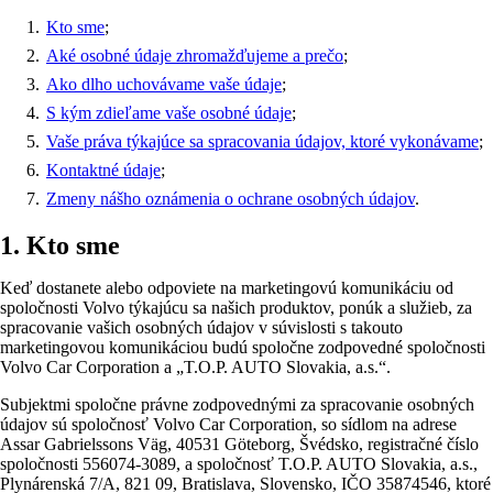
Kto sme
;
Aké osobné údaje zhromažďujeme a prečo
;
Ako dlho uchovávame vaše údaje
;
S kým zdieľame vaše osobné údaje
;
Vaše práva týkajúce sa spracovania údajov, ktoré vykonávame
;
Kontaktné údaje
;
Zmeny nášho oznámenia o ochrane osobných údajov
.
1. Kto sme
Keď dostanete alebo odpoviete na marketingovú komunikáciu od
spoločnosti Volvo týkajúcu sa našich produktov, ponúk a služieb, za
spracovanie vašich osobných údajov v súvislosti s takouto
marketingovou komunikáciou budú spoločne zodpovedné spoločnosti
Volvo Car Corporation a „T.O.P. AUTO Slovakia, a.s.“.
Subjektmi spoločne právne zodpovednými za spracovanie osobných
údajov sú spoločnosť Volvo Car Corporation, so sídlom na adrese
Assar Gabrielssons Väg, 40531 Göteborg, Švédsko, registračné číslo
spoločnosti 556074-3089, a spoločnosť T.O.P. AUTO Slovakia, a.s.,
Plynárenská 7/A, 821 09, Bratislava, Slovensko, IČO 35874546, ktoré