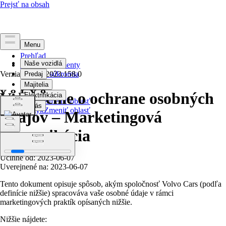
Prehľad
Právne dokumenty
Verzia článku
Ochrana súkromia
2023.158.0
Vyhlásenie o ochrane osobných
Vyberte jazyk
Zmeniť oblasť
Vyberte jazyk
Zmeniť oblasť
údajov – Marketingová
komunikácia
Účinné od: 2023-06-07
Uverejnené na: 2023-06-07
Tento dokument opisuje spôsob, akým spoločnosť Volvo Cars (podľa
definície nižšie) spracováva vaše osobné údaje v rámci
marketingových praktík opísaných nižšie.
Nižšie nájdete: