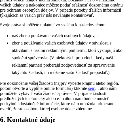
vašich údajov a nakoniec môžete podať sťažnosť dozornému orgánu
pre ochranu osobných údajov. V prípade potreby ďalších informácií
týkajúcich sa vašich práv nás neváhajte kontaktovať.
Svoje práva si môžete uplatniť vo vzťahu k nasledovnému:
náš zber a používanie vašich osobných údajov, a
zber a používanie vašich osobných údajov v súvislosti s
aktivitami s našimi reklamnými partnermi, ktorí vystupujú ako
spoloční správcovia. (V niektorých prípadoch, kedy naši
reklamní partneri preberajú zodpovednosť za spravovanie
takýchto žiadostí, im môžeme vašu žiadosť preposlať.)
Pre dokončenie vašej žiadosti (najprv vyberte krajinu alebo región,
potom otvorte a vyplňte online formulár) kliknite
sem
. Takto nám
pomôžete vybaviť vašu žiadosť správne. V prípade žiadostí
predložených telefonicky alebo e-mailom nám budete musieť
poskytnúť dostatočné informácie, ktoré nám umožnia primerane
overiť, že ste osobou, ktorej osobné údaje zbierame.
6. Kontaktné údaje