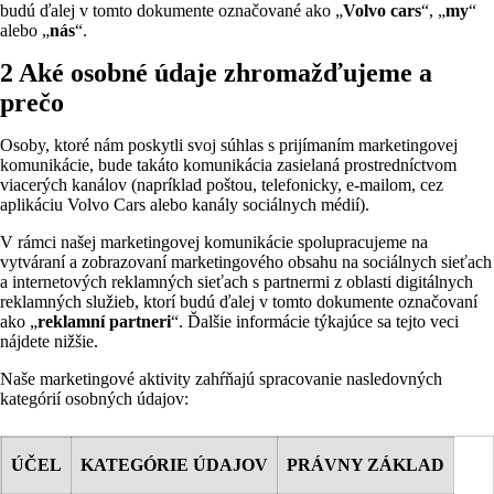
budú ďalej v tomto dokumente označované ako „
Volvo cars
“, „
my
“
alebo „
nás
“.
2 Aké osobné údaje zhromažďujeme a
prečo
Osoby, ktoré nám poskytli svoj súhlas s prijímaním marketingovej
komunikácie, bude takáto komunikácia zasielaná prostredníctvom
viacerých kanálov (napríklad poštou, telefonicky, e-mailom, cez
aplikáciu Volvo Cars alebo kanály sociálnych médií).
V rámci našej marketingovej komunikácie spolupracujeme na
vytváraní a zobrazovaní marketingového obsahu na sociálnych sieťach
a internetových reklamných sieťach s partnermi z oblasti digitálnych
reklamných služieb, ktorí budú ďalej v tomto dokumente označovaní
ako „
reklamní partneri
“. Ďalšie informácie týkajúce sa tejto veci
nájdete nižšie.
Naše marketingové aktivity zahŕňajú spracovanie nasledovných
kategórií osobných údajov:
ÚČEL
KATEGÓRIE ÚDAJOV
PRÁVNY ZÁKLAD