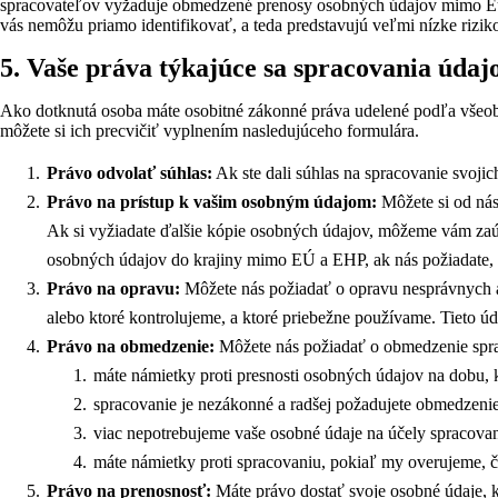
spracovateľov vyžaduje obmedzené prenosy osobných údajov mimo Európ
vás nemôžu priamo identifikovať, a teda predstavujú veľmi nízke rizi
5. Vaše práva týkajúce sa spracovania úda
Ako dotknutá osoba máte osobitné zákonné práva udelené podľa všeobe
môžete si ich precvičiť vyplnením nasledujúceho formulára.
Právo odvolať súhlas:
Ak ste dali súhlas na spracovanie svoji
Právo na prístup k vašim osobným údajom:
Môžete si od nás
Ak si vyžiadate ďalšie kópie osobných údajov, môžeme vám zaúč
osobných údajov do krajiny mimo EÚ a EHP, ak nás požiadate, 
Právo na opravu:
Môžete nás požiadať o opravu nesprávnych a
alebo ktoré kontrolujeme, a ktoré priebežne používame. Tieto úda
Právo na obmedzenie:
Môžete nás požiadať o obmedzenie spra
máte námietky proti presnosti osobných údajov na dobu, k
spracovanie je nezákonné a radšej požadujete obmedzeni
viac nepotrebujeme vaše osobné údaje na účely spracovan
máte námietky proti spracovaniu, pokiaľ my overujeme, či
Právo na prenosnosť:
Máte právo dostať svoje osobné údaje, kt