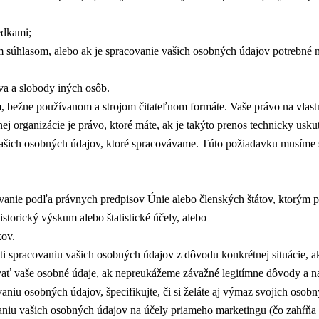
edkami;
súhlasom, alebo ak je spracovanie vašich osobných údajov potrebné n
va a slobody iných osôb.
m, bežne používanom a strojom čitateľnom formáte. Vaše právo na vlas
j organizácie je právo, ktoré máte, ak je takýto prenos technicky usku
ašich osobných údajov, ktoré spracovávame. Túto požiadavku musíme sp
covanie podľa právnych predpisov Únie alebo členských štátov, ktorým 
storický výskum alebo štatistické účely, alebo
kov.
 spracovaniu vašich osobných údajov z dôvodu konkrétnej situácie, ak
vať vaše osobné údaje, ak nepreukážeme závažné legitímne dôvody a n
niu osobných údajov, špecifikujte, či si želáte aj výmaz svojich oso
niu vašich osobných údajov na účely priameho marketingu (čo zahŕňa 