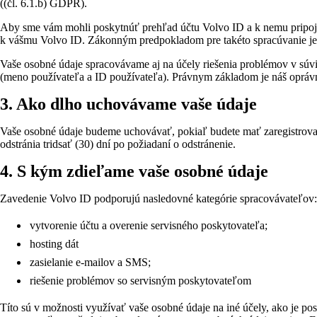
((čl. 6.1.b) GDPR).
Aby sme vám mohli poskytnúť prehľad účtu Volvo ID a k nemu pripoje
k vášmu Volvo ID. Zákonným predpokladom pre takéto spracúvanie je l
Vaše osobné údaje spracovávame aj na účely riešenia problémov v súv
(meno používateľa a ID používateľa). Právnym základom je náš oprávne
3. Ako dlho uchovávame vaše údaje
Vaše osobné údaje budeme uchovávať, pokiaľ budete mať zaregistrova
odstránia tridsať (30) dní po požiadaní o odstránenie.
4. S kým zdieľame vaše osobné údaje
Zavedenie Volvo ID podporujú nasledovné kategórie spracovávateľov:
vytvorenie účtu a overenie servisného poskytovateľa;
hosting dát
zasielanie e-mailov a SMS;
riešenie problémov so servisným poskytovateľom
Títo sú v možnosti využívať vaše osobné údaje na iné účely, ako je pos