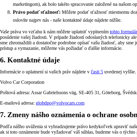
marketingom), ak bolo takéto spracovanie založené na našom op
Právo podať sťažnosť:
Môžete podať sťažnosť miestnemu dozo
oslovíte najprv nás - naše kontaktné údaje nájdete nižšie.
Vaše práva vo vzťahu k nám môžete uplatniť vyplnením
tohto formulá
posúdenie vašej žiadosti. V prípade žiadostí odoslaných telefonicky a
sme zhromaždili a dostatočne podrobne opísať vašu žiadosť, aby sme 
prístup a vymazanie, môžeme vás požiadať o ďalšie informácie.
6. Kontaktné údaje
Informácie o uplatnení si vašich práv nájdete v
časti 5
uvedenej vyššie.
Volvo Car Corporation
Poštová adresa: Assar Gabrielssons väg, SE-405 31, Göteborg, Švéds
E-mailová adresa:
globdpo@volvocars.com
7. Zmeny nášho oznámenia o ochrane osob
Podľa nášho uváženia si vyhradzujeme právo kedykoľvek upraviť naše
ak si toto oznámenie bude vyžadovať váš súhlas, budeme vás o týcht