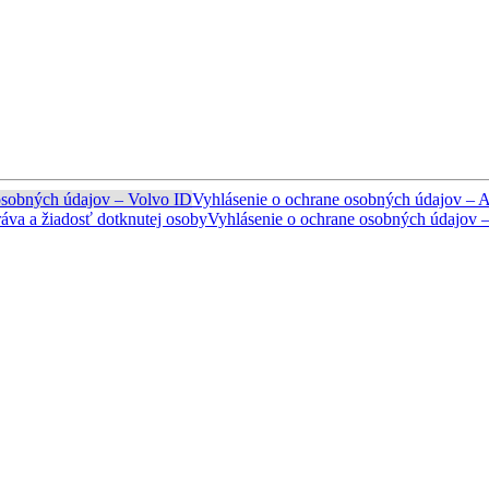
osobných údajov – Volvo ID
Vyhlásenie o ochrane osobných údajov – A
áva a žiadosť dotknutej osoby
Vyhlásenie o ochrane osobných údajov –