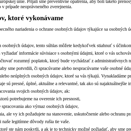
skej únie. Prijali sme preventívne opatrenia, aby boli takéto prenos
ko v prípade neoprávneného zverejnenia.
jov, ktoré vykonávame
cného nariadenia o ochrane osobných údajov týkajúce sa osobných údaj
ch osobných údajov, tento súhlas môžete kedykoľvek stiahnuť s účinko
 vyžiadať informácie súvisiace s osobnými údajmi, ktoré o vás ucho
tovať rozumný poplatok, ktorý bude vychádzať z administratívnych ná
aby sme potvrdili, či spracúvame alebo nespracúvame vaše osobné úd
lebo neúplných osobných údajov, ktoré sa vás týkajú. Vynakladáme pr
je sú presné, úplné, aktuálne a relevantné, tak ako sú najaktuálnejšie i
covania svojich osobných údajov, ak:
torú potrebujeme na overenie ich presnosti,
e spracovania ako výmaz osobných údajov,
ia, ale vy ich požadujete na stanovenie, uskutočnenie alebo ochranu p
 naše legitímne dôvody rušia tie vaše.
oré ste nám poskytli, a ak je to technicky možné požiadať, aby sme pren