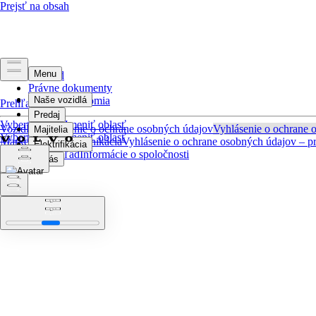
Prehľad
Právne dokumenty
Ochrana súkromia
Prehľad
Vyberte jazyk
Zmeniť oblasť
Vozidlo, vyhlásenie o ochrane osobných údajov
Vyhlásenie o ochrane 
Vyberte jazyk
Zmeniť oblasť
Marketingová komunikácia
Vyhlásenie o ochrane osobných údajov – pr
kamerový dohľad
Informácie o spoločnosti