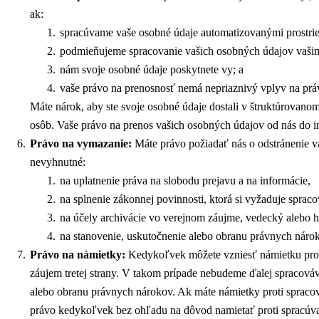
ak:
spracúvame vaše osobné údaje automatizovanými prostri
podmieňujeme spracovanie vašich osobných údajov vašim 
nám svoje osobné údaje poskytnete vy; a
vaše právo na prenosnosť nemá nepriaznivý vplyv na prá
Máte nárok, aby ste svoje osobné údaje dostali v štruktúrovano
osôb. Vaše právo na prenos vašich osobných údajov od nás do ine
Právo na vymazanie:
Máte právo požiadať nás o odstránenie v
nevyhnutné:
na uplatnenie práva na slobodu prejavu a na informácie,
na splnenie zákonnej povinnosti, ktorá si vyžaduje spra
na účely archivácie vo verejnom záujme, vedecký alebo hi
na stanovenie, uskutočnenie alebo obranu právnych náro
Právo na námietky:
Kedykoľvek môžete vzniesť námietku proti
záujem tretej strany. V takom prípade nebudeme ďalej spracová
alebo obranu právnych nárokov. Ak máte námietky proti spracova
právo kedykoľvek bez ohľadu na dôvod namietať proti spracúva