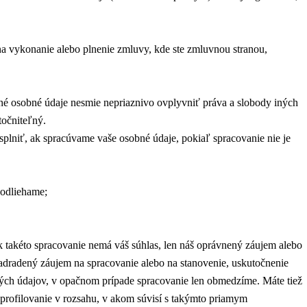
a vykonanie alebo plnenie zmluvy, kde ste zmluvnou stranou,
tné osobné údaje nesmie nepriaznivo ovplyvniť práva a slobody iných
točniteľný.
lniť, ak spracúvame vaše osobné údaje, pokiaľ spracovanie nie je
podliehame;
 takéto spracovanie nemá váš súhlas, len náš oprávnený záujem alebo
adradený záujem na spracovanie alebo na stanovenie, uskutočnenie
bných údajov, v opačnom prípade spracovanie len obmedzíme. Máte tiež
profilovanie v rozsahu, v akom súvisí s takýmto priamym