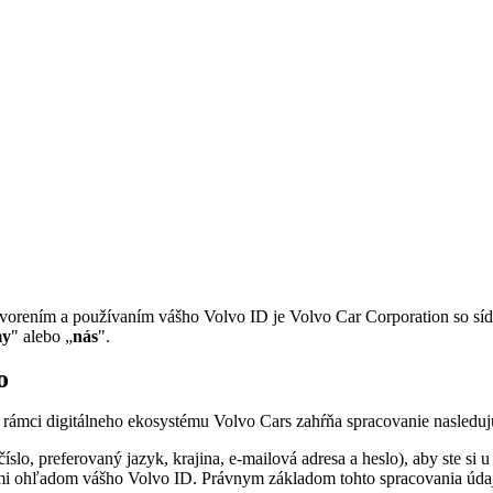
ytvorením a používaním vášho Volvo ID je Volvo Car Corporation so s
y
" alebo „
nás
".
o
v rámci digitálneho ekosystému Volvo Cars zahŕňa spracovanie nasleduj
slo, preferovaný jazyk, krajina, e-mailová adresa a heslo), aby ste si
i ohľadom vášho Volvo ID. Právnym základom tohto spracovania údajov