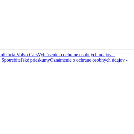
plikácia Volvo Cars
Vyhlásenie o ochrane osobných údajov –
 Spotrebiteľské prieskumy
Oznámenie o ochrane osobných údajov -