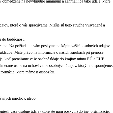
y obmedzené na nevyhnutné minimum a zahŕňali iba také údaje, ktoré
ov, ktoré o vás spracúvame. Nižšie sú tieto stručne vysvetlené a
m do budúcnosti.
vávame. Na požiadanie vám poskytneme kópiu vašich osobných údajov.
kladov. Máte právo na informácie o našich zárukách pri prenose
aje, keď prenášame vaše osobné údaje do krajiny mimo EÚ a EHP.
imerané úsilie na uchovávanie osobných údajov, ktorými disponujeme,
nformácie, ktoré máme k dispozícii.
rávnych nárokov, alebo
iesli vaše osobné údaje (ktoré ste nám poskytli) do inej organizácie,