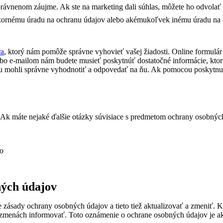
rávnenom záujme. Ak ste na marketing dali súhlas, môžete ho odvolať (
rnému úradu na ochranu údajov alebo akémukoľvek inému úradu na oc
ra
, ktorý nám pomôže správne vyhovieť vašej žiadosti. Online formulár 
lebo e-mailom nám budete musieť poskytnúť dostatočné informácie, ktor
ju mohli správne vyhodnotiť a odpovedať na ňu. Ak pomocou poskytnut
 Ak máte nejaké ďalšie otázky súvisiace s predmetom ochrany osobných 
ko
ných údajov
 zásady ochrany osobných údajov a tieto tiež aktualizovať a zmeniť.
o zmenách informovať. Toto oznámenie o ochrane osobných údajov je a