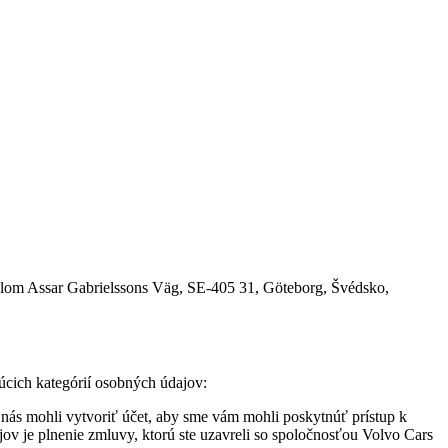
ídlom Assar Gabrielssons Väg, SE-405 31, Göteborg, Švédsko,
úcich kategórií osobných údajov:
 u nás mohli vytvoriť účet, aby sme vám mohli poskytnúť prístup k
 je plnenie zmluvy, ktorú ste uzavreli so spoločnosťou Volvo Cars