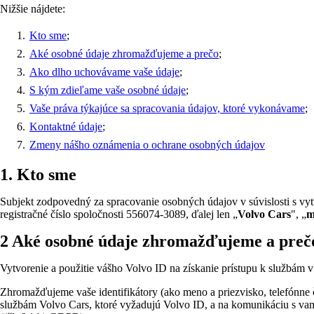
Nižšie nájdete:
Kto sme
;
Aké osobné údaje zhromažďujeme a prečo
;
Ako dlho uchovávame vaše údaje
;
S kým zdieľame vaše osobné údaje
;
Vaše práva týkajúce sa spracovania údajov, ktoré vykonávame
;
Kontaktné údaje
;
Zmeny nášho oznámenia o ochrane osobných údajov
1. Kto sme
Subjekt zodpovedný za spracovanie osobných údajov v súvislosti s v
registračné číslo spoločnosti 556074-3089, ďalej len „
Volvo Cars
", „
m
2 Aké osobné údaje zhromažďujeme a preč
Vytvorenie a použitie vášho Volvo ID na získanie prístupu k službám 
Zhromažďujeme vaše identifikátory (ako meno a priezvisko, telefónne čí
službám Volvo Cars, ktoré vyžadujú Volvo ID, a na komunikáciu s vam