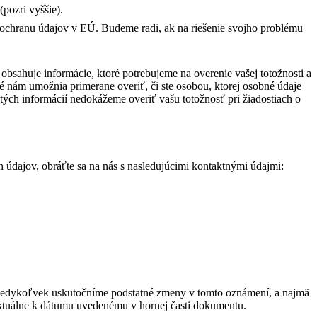
pozri vyššie).
hranu údajov v EÚ. Budeme radi, ak na riešenie svojho problému
obsahuje informácie, ktoré potrebujeme na overenie vašej totožnosti a
é nám umožnia primerane overiť, či ste osobou, ktorej osobné údaje
ých informácií nedokážeme overiť vašu totožnosť pri žiadostiach o
údajov, obráťte sa na nás s nasledujúcimi kontaktnými údajmi:
 Kedykoľvek uskutočníme podstatné zmeny v tomto oznámení, a najmä
ktuálne k dátumu uvedenému v hornej časti dokumentu.