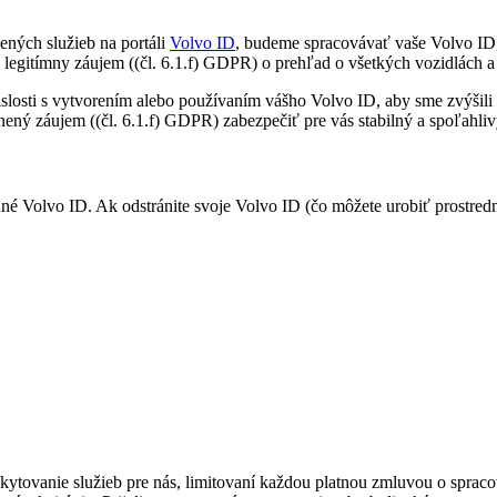
ných služieb na portáli
Volvo ID
, budeme spracovávať vaše Volvo ID, 
egitímny záujem ((čl. 6.1.f) GDPR) o prehľad o všetkých vozidlách a
islosti s vytvorením alebo používaním vášho Volvo ID, aby sme zvýšil
ný záujem ((čl. 6.1.f) GDPR) zabezpečiť pre vás stabilný a spoľahliv
né Volvo ID. Ak odstránite svoje Volvo ID (čo môžete urobiť prostre
kytovanie služieb pre nás, limitovaní každou platnou zmluvou o spracova