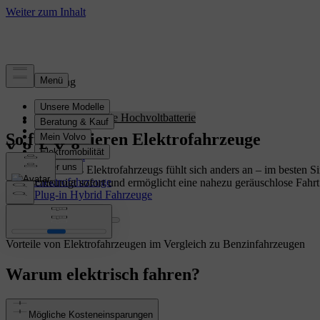
Elektrifizierung
So funktioniert die Hochvoltbatterie
Laden
So funktionieren Elektrofahrzeuge
Reichweite
Preisvorteil
Batterie
Das Fahren eines Elektrofahrzeugs fühlt sich anders an – im besten S
Elektrofahrzeuge
Es beschleunigt sofort und ermöglicht eine nahezu geräuschlose Fahrt
Plug-in Hybrid Fahrzeuge
Vorteile von Elektrofahrzeugen im Vergleich zu Benzinfahrzeugen
Warum elektrisch fahren?
Mögliche Kosteneinsparungen