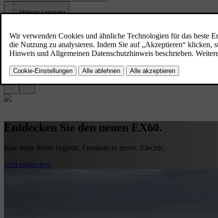
Höhere Leistung
Geringere Umweltbelastung
Bequemes Laden
Leisere Fahrt
Weniger Wartung
Entdecken Sie den neuen EX60.
Eine neue Reise beginnt. Freedom to move. Electric.
Jetzt entdecken