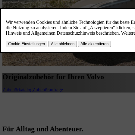
Originalzubehör für Ihren Volvo
Zubehörkatalog
Zubehöranfrage
Für Alltag und Abenteuer.