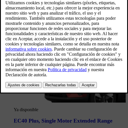
Listados de autos
Compara
Ya disponible
EC40 Plus
,
Single Motor Extended Range