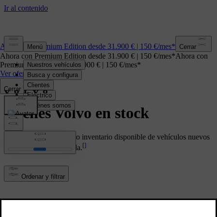
Ahora con Premium Edition desde 31.900 € | 150 €/mes*
Cerrar
Ahora con Premium Edition desde 31.900 € | 150 €/mes*
Ahora con
Premium Edition desde 31.900 € | 150 €/mes*
Ver oferta
Cerrar
Coches Volvo en stock
Busca y consulta nuestro inventario disponible de vehículos nuevos
[
]
Volvo con entrega rápida.
Ordenar y filtrar
Borrar filtros
EC40