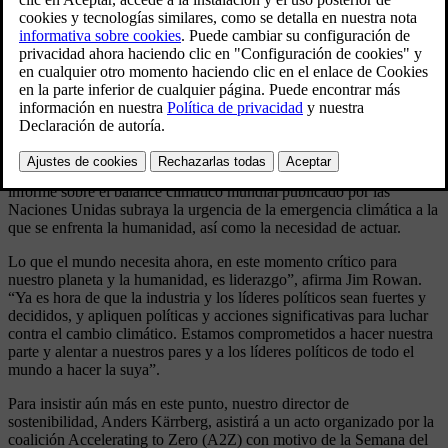
emisiones del tubo de escape”, afirma Jim Rowan,
director ejecutivo de Volvo Cars. “Estamos totalmente
centrados en crear una amplia cartera de vehículos
premium totalmente eléctricos que cumplan con todo lo
que nuestros clientes esperan de un Volvo y será una
parte clave de nuestra respuesta al cambio climático”
Una necesidad urgente de acción
Apostamos por la electrificación porque es lo correcto. El reciente
informe sobre el balance climático mundial publicado por las
Naciones Unidas subraya la urgencia de la emergencia climática a la
que se enfrenta la humanidad, así como la necesidad de actuar.
Lo que el mundo necesita ahora, en este momento crítico para
nuestro planeta y la humanidad, es liderazgo”, afirma Jim Rowan.
“Ya es hora de que la industria y los líderes políticos sean fuertes y
decididos, y apliquen políticas y acciones significativas para luchar
contra el cambio climático. Estamos comprometidos a hacer nuestra
parte y alentar a nuestros pares y a los líderes políticos de todo el
mundo a hacer la suya”.
Para insistir aún más en este punto, nuestro director de
sostenibilidad, Anders Kärrberg, asistirá a un acto organizado por la
coalición Accelerating to Zero (A2Z) con motivo de la Semana del