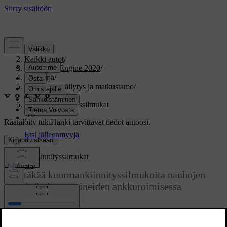
Tuki
/
Kaikki autot
/
V60 Twin Engine 2020
/
Ohjekirja
/
Kuormaus, säilytys ja matkustamo
/
Kuormatila
/
Kuormankiinnityssilmukat
Räätälöity tuki
Hanki tarvittavat tiedot autoosi.
Kirjaudu sisään
Kuormankiinnityssilmukat
Käyttäkää kuormankiinnityssilmukoita nauhojen
kiinnittämiseen esineiden ankkuroimisessa
kuormatilassa.
Päivitetty 19.03.2020