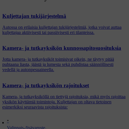
Kuljettajan tukijärjestelmä
Autossa on erilaisia kuljettajan tukijärjestelmiä, jotka voivat auttaa
kuljettajaa aktiivisesti tai passiivisesti eri tilanteissa.
Kamera- ja tutkayksikön kunnossapitosuosituksia
Jotta kamera- ja tutkayksiköt toimisivat oikein, ne täytyy pitää
puhtaana liasta, jäästä ja lumesta sekä puhdistaa säännöllisesti
vedellä ja autonpesuaineella.
Kamera- ja tutkayksikön rajoitukset
Kamera- ja tutkayksiköllä on tiettyjä rajoituksia, mikä myös rajoittaa
yksikön käyttämiä toimintoja. Kuljettajan on oltava tietoinen
esimerkiksi seuraavista rajoituksista:
*
Valinnais-/lisävaruste.