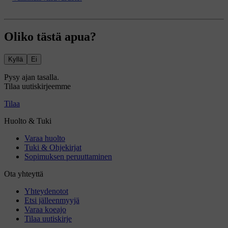
Oliko tästä apua?
Kyllä
Ei