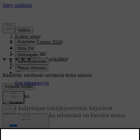
Tuki
/
Kaikki autot
/
V60 Twin Engine 2020
/
Ohjekirja
/
Kuljettajan tuki
/
Kamera- ja tutkayksikkö
/
Tutkayksikkö
Räätälöity tuki
Hanki tarvittavat tiedot autoosi.
Kirjaudu sisään
Tutkayksikkö
Useat kuljettajan tukijärjestelmät käyttävät
tutkayksikköä, jonka tehtävänä on havaita muita
ajoneuvoja.
Päivitetty 19.03.2020