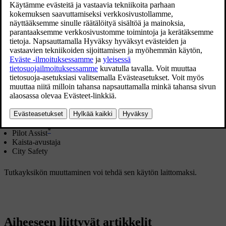
Tutkayksikön sijoitus
Seuraavat toiminnot käyttävät tutkayksikköä:
*
Etäisyysvaroitus
*
Mukautuva nopeudensäädin
*
Pilot Assist
Kaista-avustaja
City Safety
Tutkayksikön muuttaminen voi tehdä sen käytön laittomaksi.
Aiheeseen liittyvät artikkelit