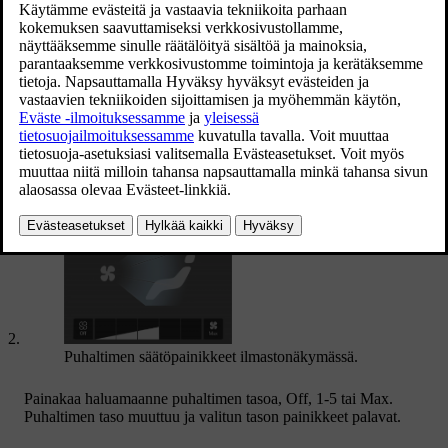
Avatkaa keskinäytön ilmastointinäkymä painamalla
ilmastointirivin keskellä olevaa symbolia.
Puhaltimen säätöpainikkeet ilmastonäkymässä.
Painakaa haluamaanne puhaltimen tasoa,
Off
,
1
-
5
tai
Max
.
Puhaltimen taso muuttuu ja valitun tason painikkeet palavat.