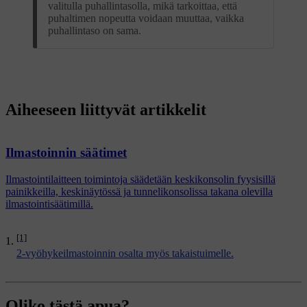
valitulla puhallintasolla, mikä tarkoittaa, että
puhaltimen nopeutta voidaan muuttaa, vaikka
puhallintaso on sama.
Aiheeseen liittyvät artikkelit
Ilmastoinnin säätimet
Ilmastointilaitteen toimintoja säädetään keskikonsolin fyysisillä
painikkeilla, keskinäytössä ja tunnelikonsolissa takana olevilla
ilmastointisäätimillä.
[1]
2-vyöhykeilmastoinnin osalta myös takaistuimelle.
Oliko tästä apua?