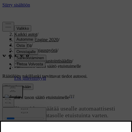
Tuki
/
Kaikki autot
/
V60 Twin Engine 2020
/
Ohjekirja
/
Istuimet ja ohjauspyörä
/
Etuistuin
/
Etuistuimen ilmastointisäädin
/
Puhaltimen tason säätö etuistuimelle
Räätälöity tuki
Hanki tarvittavat tiedot autoosi.
Kirjaudu sisään
[1]
Puhaltimen tason säätö etuistuimelle
Puhallin voidaan säätää usealle automaattisesti
säädetylle
puhallintasolle etuistuinta varten.
Päivitetty 19.03.2020