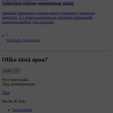
Sähkökäyttöisen etuistuimen säätö
Säätäkää haluamanne istuma-asento etuistuimen istuinosan
säätimillä. Eri mukavuustoiminnot säädetään kääntämällä
monitoimisäädintä ylös-/alaspäin.
*
Valinnais-/lisävaruste.
Oliko tästä apua?
Kyllä
Ei