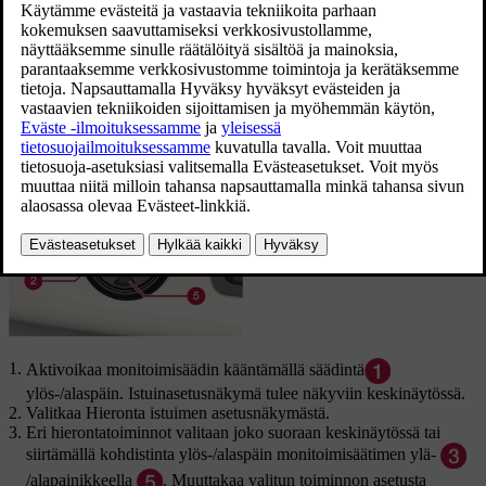
Etuistuimen hieronta-asetusten säätö
Etuistuimessa on hierontatoiminto selkänojassa. Hieronnan hoitavat
ilmatyynyt, jotka voivat hieroa eri asetuksilla.
Hierontatoiminto voidaan aktivoida vain auton moottorin ollessa
käynnissä.
Aktivoikaa monitoimisäädin kääntämällä säädintä
ylös-/alaspäin. Istuinasetusnäkymä tulee näkyviin keskinäytössä.
Valitkaa
Hieronta
istuimen asetusnäkymästä.
Eri hierontatoiminnot valitaan joko suoraan keskinäytössä tai
siirtämällä kohdistinta ylös-/alaspäin monitoimisäätimen ylä-
/alapainikkeella
. Muuttakaa valitun toiminnon asetusta