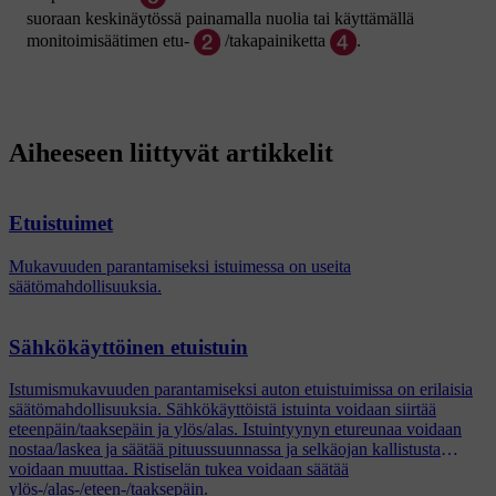
suoraan keskinäytössä painamalla nuolia tai käyttämällä
monitoimisäätimen etu-
/takapainiketta
.
Aiheeseen liittyvät artikkelit
Etuistuimet
Mukavuuden parantamiseksi istuimessa on useita
säätömahdollisuuksia.
Sähkökäyttöinen etuistuin
Istumismukavuuden parantamiseksi auton etuistuimissa on erilaisia
säätömahdollisuuksia. Sähkökäyttöistä istuinta voidaan siirtää
eteenpäin/taaksepäin ja ylös/alas. Istuintyynyn etureunaa voidaan
nostaa/laskea ja säätää pituussuunnassa ja selkäojan kallistusta
voidaan muuttaa. Ristiselän tukea voidaan säätää
ylös-/alas-/eteen-/taaksepäin.