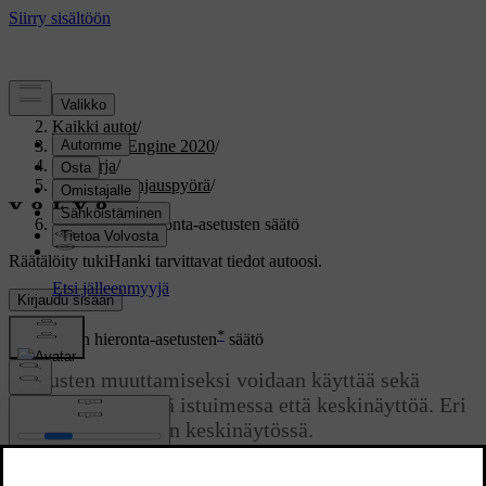
Tuki
/
Kaikki autot
/
V60 Twin Engine 2020
/
Ohjekirja
/
Istuimet ja ohjauspyörä
/
Etuistuin
/
Etuistuimen hieronta-asetusten säätö
Räätälöity tuki
Hanki tarvittavat tiedot autoosi.
Kirjaudu sisään
*
Etuistuimen hieronta-asetusten
säätö
Asetusten muuttamiseksi voidaan käyttää sekä
monitoimisäädintä istuimessa että keskinäyttöä. Eri
asetukset näytetään keskinäytössä.
Päivitetty 19.03.2020