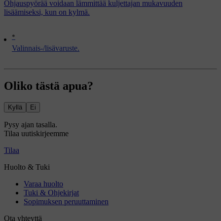
Ohjauspyörää voidaan lämmittää kuljettajan mukavuuden
lisäämiseksi, kun on kylmä.
*
Valinnais-/lisävaruste.
Oliko tästä apua?
Kyllä
Ei