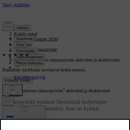
Tuki
/
Kaikki autot
/
V60 Twin Engine 2020
/
Ohjekirja
/
Istuimet ja ohjauspyörä
/
Ohjauspyörä
/
Sähkölämmitteisen ohjauspyörän aktivointi ja deaktivointi
Räätälöity tuki
Hanki tarvittavat tiedot autoosi.
Kirjaudu sisään
*
Sähkölämmitteisen ohjauspyörän
aktivointi ja deaktivointi
Ohjauspyörää voidaan lämmittää kuljettajan
mukavuuden lisäämiseksi, kun on kylmä.
Päivitetty 19.03.2020