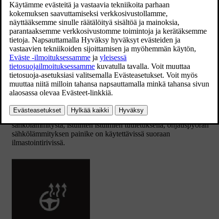
Painakaa kuljettajan puoleista ohjauspyörän ja istuimen painiketta
keskinäytön ilmastointirivissä istuimen sekä ohjauspyörän
säätimen avaamiseksi.
Jos autossa ei ole istuimien sähkölämmityksellä tai ohjauspyörän
sähkölämmitystä, istuinten istuimien tuuletuksella, ohjauspyörän
sähkölämmityksen painike on käytettävissä suoraan
ilmastointirivissä.