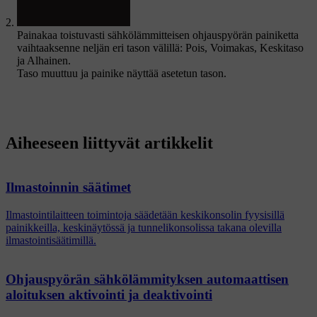
Painakaa toistuvasti sähkölämmitteisen ohjauspyörän painiketta
vaihtaaksenne neljän eri tason välillä:
Pois
,
Voimakas
,
Keskitaso
ja
Alhainen
.
Taso muuttuu ja painike näyttää asetetun tason.
Aiheeseen liittyvät artikkelit
Ilmastoinnin säätimet
Ilmastointilaitteen toimintoja säädetään keskikonsolin fyysisillä
painikkeilla, keskinäytössä ja tunnelikonsolissa takana olevilla
ilmastointisäätimillä.
Ohjauspyörän sähkölämmityksen automaattisen
aloituksen aktivointi ja deaktivointi