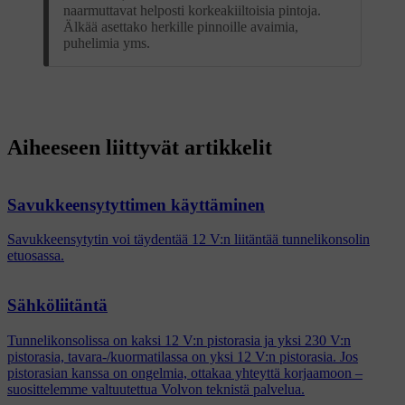
naarmuttavat helposti korkeakiiltoisia pintoja.
Älkää asettako herkille pinnoille avaimia,
puhelimia yms.
Aiheeseen liittyvät artikkelit
Savukkeensytyttimen käyttäminen
Savukkeensytytin voi täydentää 12 V:n liitäntää tunnelikonsolin
etuosassa.
Sähköliitäntä
Tunnelikonsolissa on kaksi 12 V:n pistorasia ja yksi 230 V:n
pistorasia, tavara-/kuormatilassa on yksi 12 V:n pistorasia. Jos
pistorasian kanssa on ongelmia, ottakaa yhteyttä korjaamoon –
suosittelemme valtuutettua Volvon teknistä palvelua.