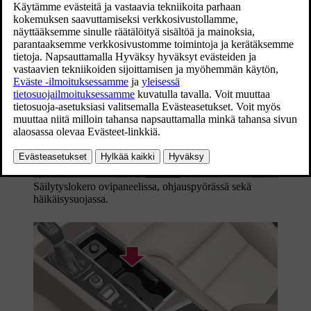
Säilytyslokero ovipaneelissa, ohjauspyörässä sekä
häikäisysuojassa.