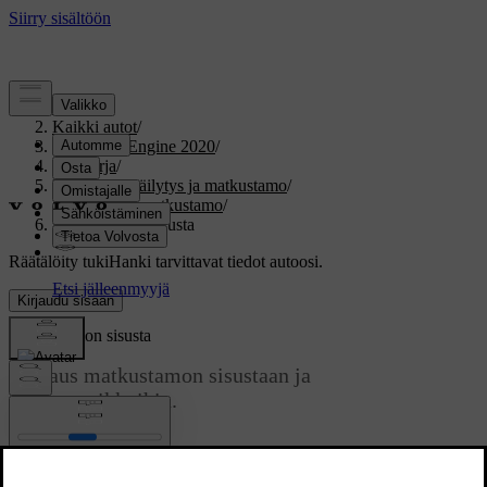
Tuki
/
Kaikki autot
/
V60 Twin Engine 2020
/
Ohjekirja
/
Kuormaus, säilytys ja matkustamo
/
Säilytys ja matkustamo
/
Matkustamon sisusta
Räätälöity tuki
Hanki tarvittavat tiedot autoosi.
Kirjaudu sisään
Matkustamon sisusta
Katsaus matkustamon sisustaan ja
säilytyspaikkoihin.
Päivitetty 19.03.2020
Etuistuin