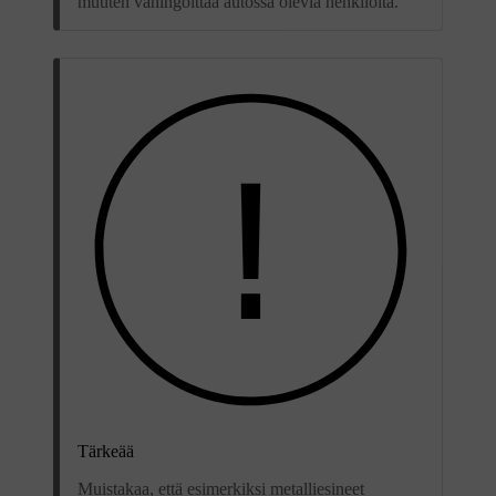
muuten vahingoittaa autossa olevia henkilöitä.
Tärkeää
Muistakaa, että esimerkiksi metalliesineet