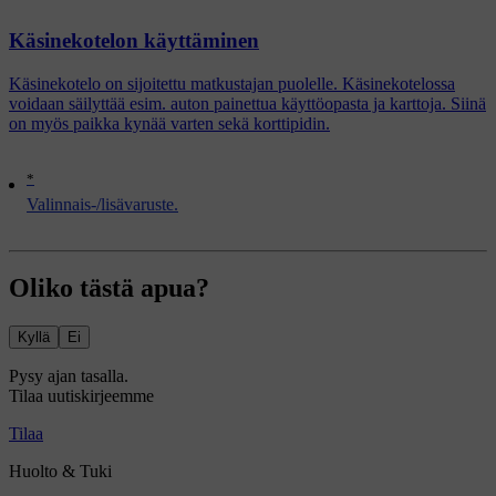
Käsinekotelon käyttäminen
Käsinekotelo on sijoitettu matkustajan puolelle. Käsinekotelossa
voidaan säilyttää esim. auton painettua käyttöopasta ja karttoja. Siinä
on myös paikka kynää varten sekä korttipidin.
*
Valinnais-/lisävaruste.
Oliko tästä apua?
Kyllä
Ei