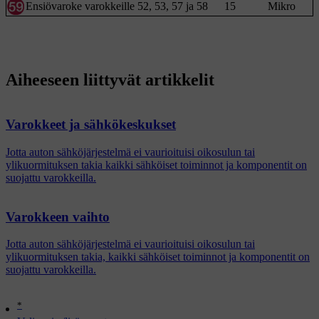
Ensiövaroke varokkeille 52, 53, 57 ja 58
15
Mikro
Aiheeseen liittyvät artikkelit
Varokkeet ja sähkökeskukset
Jotta auton sähköjärjestelmä ei vaurioituisi oikosulun tai
ylikuormituksen takia kaikki sähköiset toiminnot ja komponentit on
suojattu varokkeilla.
Varokkeen vaihto
Jotta auton sähköjärjestelmä ei vaurioituisi oikosulun tai
ylikuormituksen takia, kaikki sähköiset toiminnot ja komponentit on
suojattu varokkeilla.
*