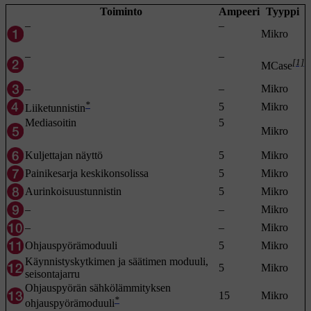
Toiminto
Ampeeri
Tyyppi
–
–
Mikro
–
–
[1]
MCase
–
–
Mikro
*
5
Mikro
Liiketunnistin
Mediasoitin
5
Mikro
Kuljettajan näyttö
5
Mikro
Painikesarja keskikonsolissa
5
Mikro
Aurinkoisuustunnistin
5
Mikro
–
–
Mikro
–
–
Mikro
Ohjauspyörämoduuli
5
Mikro
Käynnistyskytkimen ja säätimen moduuli,
5
Mikro
seisontajarru
Ohjauspyörän sähkölämmityksen
15
Mikro
*
ohjauspyörämoduuli