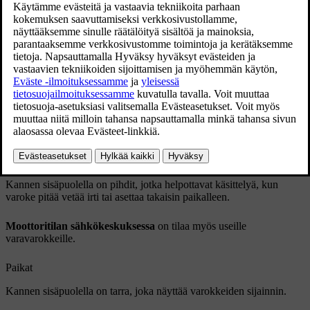
Kannen sisäpuolella on pihdit, jotka helpottavat käsittelyä, kun
varoke pitää vetää irti tai asettaa takaisin paikalleen.
Moottoritilan sähkökeskuksessa
on tilaa myös useille
varavarokkeille.
Paikat
Kannen sisäpuolella on tarra, joka näyttää varokkeiden sijainnin.