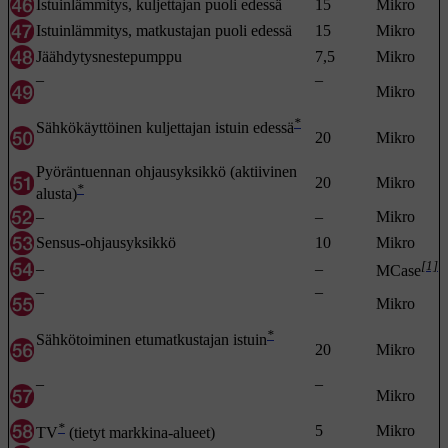
Istuinlämmitys, kuljettajan puoli edessä
15
Mikro
Istuinlämmitys, matkustajan puoli edessä
15
Mikro
Jäähdytysnestepumppu
7,5
Mikro
–
–
Mikro
*
Sähkökäyttöinen kuljettajan istuin edessä
20
Mikro
Pyöräntuennan ohjausyksikkö (aktiivinen
20
Mikro
*
alusta)
–
–
Mikro
Sensus-ohjausyksikkö
10
Mikro
[1]
–
–
MCase
–
–
Mikro
*
Sähkötoiminen etumatkustajan istuin
20
Mikro
–
–
Mikro
*
5
Mikro
TV
(tietyt markkina-alueet)