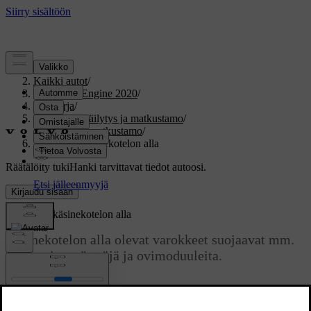
Tuki
/
Kaikki autot
/
V60 Twin Engine 2020
/
Ohjekirja
/
Kuormaus, säilytys ja matkustamo
/
Säilytys ja matkustamo
/
Varokkeet käsinekotelon alla
Räätälöity tuki
Hanki tarvittavat tiedot autoosi.
Kirjaudu sisään
Varokkeet käsinekotelon alla
Käsinekotelon alla olevat varokkeet suojaavat mm.
pistorasiaa, näyttöjä ja ovimoduuleita.
Päivitetty 23.06.2021