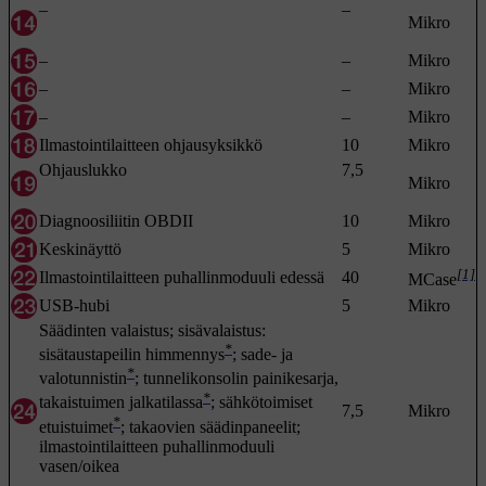
–
–
Mikro
–
–
Mikro
–
–
Mikro
–
–
Mikro
Ilmastointilaitteen ohjausyksikkö
10
Mikro
Ohjauslukko
7,5
Mikro
Diagnoosiliitin OBDII
10
Mikro
Keskinäyttö
5
Mikro
[1]
Ilmastointilaitteen puhallinmoduuli edessä
40
MCase
USB-hubi
5
Mikro
Säädinten valaistus; sisävalaistus:
*
sisätaustapeilin himmennys
; sade- ja
*
valotunnistin
; tunnelikonsolin painikesarja,
*
takaistuimen jalkatilassa
; sähkötoimiset
7,5
Mikro
*
etuistuimet
; takaovien säädinpaneelit;
ilmastointilaitteen puhallinmoduuli
vasen/oikea