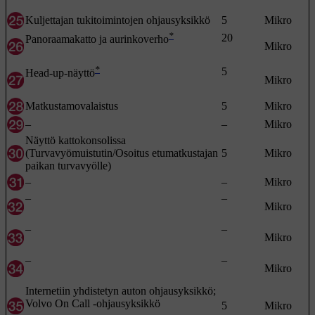
Kuljettajan tukitoimintojen ohjausyksikkö
5
Mikro
*
20
Panoraamakatto ja aurinkoverho
Mikro
*
5
Head-up-näyttö
Mikro
Matkustamovalaistus
5
Mikro
–
–
Mikro
Näyttö kattokonsolissa
(Turvavyömuistutin/Osoitus etumatkustajan
5
Mikro
paikan turvavyölle)
–
–
Mikro
–
–
Mikro
–
–
Mikro
–
–
Mikro
Internetiin yhdistetyn auton ohjausyksikkö;
Volvo On Call -ohjausyksikkö
5
Mikro