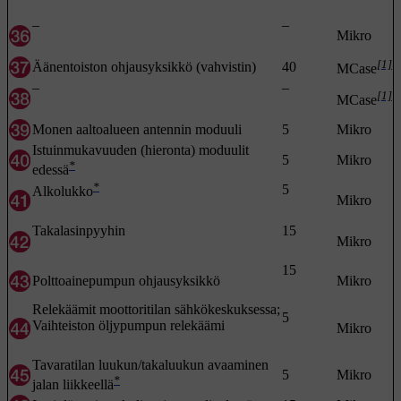
–
–
Mikro
[1]
Äänentoiston ohjausyksikkö (vahvistin)
40
MCase
–
–
[1]
MCase
Monen aaltoalueen antennin moduuli
5
Mikro
Istuinmukavuuden (hieronta) moduulit
5
Mikro
*
edessä
*
5
Alkolukko
Mikro
Takalasinpyyhin
15
Mikro
15
Polttoainepumpun ohjausyksikkö
Mikro
Relekäämit moottoritilan sähkökeskuksessa;
5
Vaihteiston öljypumpun relekäämi
Mikro
Tavaratilan luukun/takaluukun avaaminen
5
Mikro
*
jalan liikkeellä