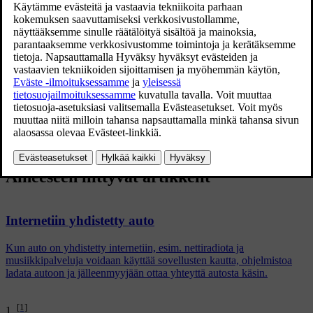
Normit -
802.11 a/b/g/n
.
Turvallisuustyyppi -
WPA2-AES-CCMP
.
Auton
Wi-Fi
-järjestelmä on suunniteltu käsittelemään
Wi-Fi
-
yksiköitä auton sisällä.
Jos useita yksiköitä toimii taajuudella samanaikaisesti, suorituskyky
voi heiketä.
Aiheeseen liittyvät artikkelit
Internetiin yhdistetty auto
Kun auto on yhdistetty internetiin, esim. nettiradiota ja
musiikkipalveluja voidaan käyttää sovellusten kautta, ohjelmistoa
ladata autoon ja jälleenmyyjään ottaa yhteyttä autosta käsin.
[1]