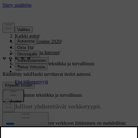
Tuki
/
Kaikki autot
/
V60 Twin Engine 2020
/
Ohjekirja
/
Ääni, media ja Internet
/
Internet-yhteys
/
Wi-Fi-toiminnon tekniikka ja turvallisuus
Räätälöity tuki
Hanki tarvittavat tiedot autoosi.
Kirjaudu sisään
Wi-Fi
-toiminnon tekniikka ja turvallisuus
Mahdolliset yhdistettävät verkkotyypit.
Päivitetty 19.03.2020
Vain seuraavan tyyppiseen verkkoon liittäminen on mahdollista:
[1]
Taajuus -
2,4 tai 5 GHz
.