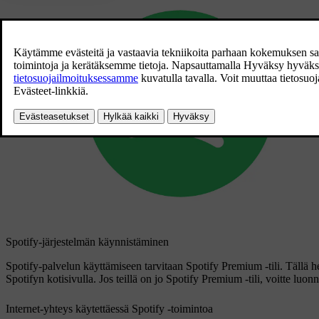
Spotify-järjestelmän käynnistäminen
Spotify-palvelun käyttämiseen tarvitaan Spotify Premium -tili. Tällä he
Spotifyn kotisivulla. Jos teillä on jo Spotify Premium -tili, voitte luonno
Internet-yhteys käytettäessä Spotify -toimintoa