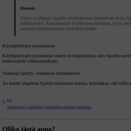
Huomio
Volvo ei tallenna Spotify-sovelluksessa käytettävää tietoa luk
toimimiseksi. Salasanaanne ei tallenneta koskaan, ja jos olet
salasana kirjautuessanne uudelleen sisään.
Käyttäjätietojen poistaminen
Käyttäjätietojen poistamista varten on kirjauduttava ulos Spotify-sove
keskusnäyttö tehdasasetuksiin.
Vinkkejä Spotify -toiminnon käyttämiseen
Jos koette ongelmia Spotify-toiminnon kanssa, tarkistakaa, että teillä
[1]
Saatavuus vaihtelee markkina-alueen mukaan.
Oliko tästä apua?