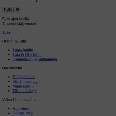
Kyllä
Ei