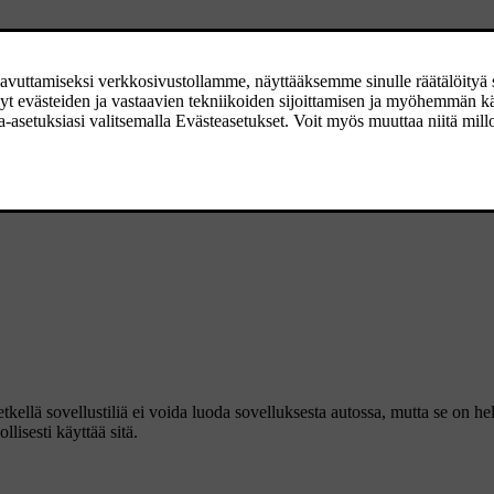
tkellä sovellustiliä ei voida luoda sovelluksesta autossa, mutta se on h
llisesti käyttää sitä.