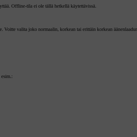
tää. Offline-tila ei ole tällä hetkellä käytettävissä.
e. Voitte valita joko normaalin, korkean tai erittäin korkean äänenlaadu
 esim.: