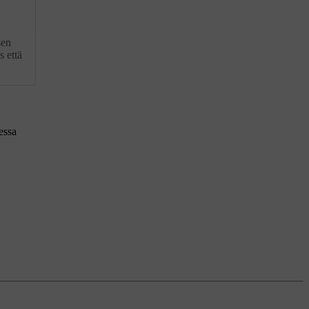
sen
s että
essa