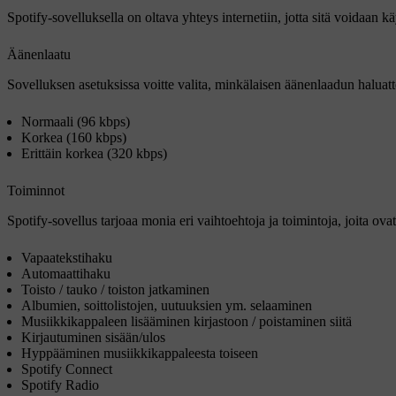
Spotify-sovelluksella on oltava yhteys internetiin, jotta sitä voidaan käyt
Äänenlaatu
Sovelluksen asetuksissa voitte valita, minkälaisen äänenlaadun haluatt
Normaali (96 kbps)
Korkea (160 kbps)
Erittäin korkea (320 kbps)
Toiminnot
Spotify-sovellus tarjoaa monia eri vaihtoehtoja ja toimintoja, joita ovat
Vapaatekstihaku
Automaattihaku
Toisto / tauko / toiston jatkaminen
Albumien, soittolistojen, uutuuksien ym. selaaminen
Musiikkikappaleen lisääminen kirjastoon / poistaminen siitä
Kirjautuminen sisään/ulos
Hyppääminen musiikkikappaleesta toiseen
Spotify Connect
Spotify Radio