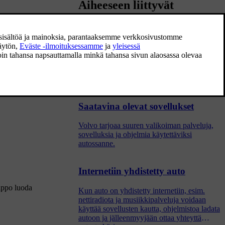
Aiheeseen liittyvät
artikkelit
Sovellukset
Sovellusnäkymässä on sovelluksia, joiden
kautta pääsee tiettyihin auton palveluihin.
Saatavina olevat sovellukset
Volvo tarjoaa suuren valikoiman palveluja,
sovelluksia ja ohjelmia käytettäviksi
autossanne.
Internetiin yhdistetty auto
elppo luoda
Kun auto on yhdistetty internetiin, esim.
nettiradiota ja musiikkipalveluja voidaan
käyttää sovellusten kautta, ohjelmistoa ladata
autoon ja jälleenmyyjään ottaa yhteyttä