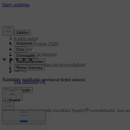
Tuki
/
Kaikki autot
/
V60 Twin Engine 2020
/
Ohjekirja
/
Ääni, media ja Internet
/
Sovellukset
/
Autossa saatavana olevat sovellukset
/
Spotify
Räätälöity tuki
Hanki tarvittavat tiedot autoosi.
Kirjaudu sisään
Spotify
[1]
Volvossanne voi kuunnella musiikkia Spotify
-sovelluksella, kun aut
Päivitetty 19.03.2020