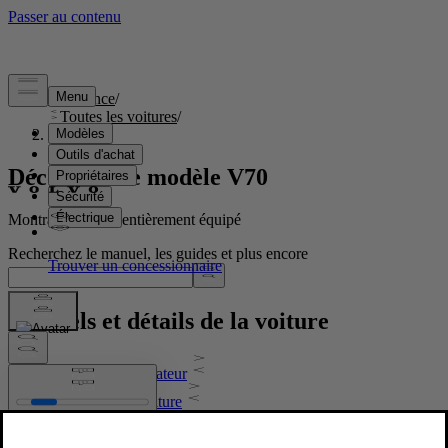
Assistance
/
Toutes les voitures
/
V70 2016
Découvrez le modèle V70
Montrant un V70 entièrement équipé
Recherchez le manuel, les guides et plus encore
Manuels et détails de la voiture
Manuel de l'utilisateur
Logiciel de la voiture
Informations réglementaires