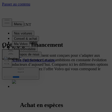
FINANCEMENT
Vue d’ensemble
Options de financement
Leasing
Volvo Car Own
Nos solutions de financement sont conçues pour s’adapter aux
Achat
besoins, aux circonstances et aux ambitions en constante évolution
Volvo Full Service Leasing
des conducteurs d’aujourd’hui. Comparez ici les différentes options
de financement et trouvez l’offre Volvo qui vous correspond le
mieux.
Achat en espèces