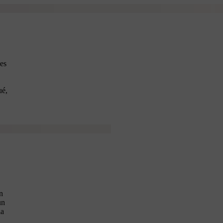
des
ué,
n
un
la