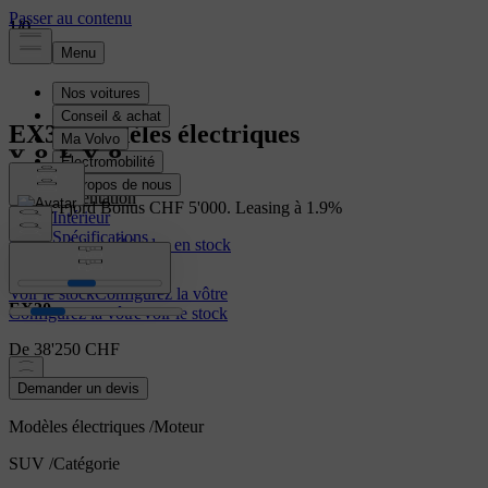
1
1
1
/
/
/
0
0
0
EX30
Modèles électriques
Présentation
EX30: Fjord Bonus CHF 5'000. Leasing à 1.9%
Intérieur
Spécifications
Découvrir les véhicules en stock
Caractéristiques
Voir le stock
Configurez la vôtre
EX30
Configurez la vôtre
Voir le stock
De 38'250 CHF
Demander un devis
Modèles électriques
/
Moteur
SUV
/
Catégorie