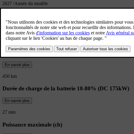
2027
/
Année du modèle
Vue d’ensemble de la EX30
L’autonomie et la recharge rapide que vou
SUV qui mise sur le style, le rangement et l
Autonomie électrique (combinée)
En savoir plus
450 km
Durée de charge de la batterie 10-80% (DC 175kW)
En savoir plus
27 min
Puissance maximale (ch)