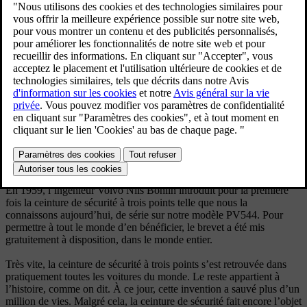
1959 par l'ingénieur de Volvo Nils Bohlin.
Sécurité
Henry Ford a inventé l’automobile. Les Vikings portaient des
casques à cornes. Et la Grande Muraille de Chine est visible depuis
l’espace. Ces trois affirmations sont toutes des croyances, largement
répandues mais qui s'avèrent fausses. Une croyance peut être
inventée pour diverses raisons, mais très souvent, elle est créée
autour d'un fait que nous trouvons fascinant. Et il se trouve peu
d'objets plus fascinants que la ceinture de sécurité que nous avons
créée et à présent mondialement connue, ainsi que l’histoire qui se
cache derrière. C’est du moins ce que nous pensons chez Volvo
Cars.
En 1959, l’ingénieur Volvo Nils Bohlin introduit pour la première
fois la ceinture de sécurité à trois points telle que nous la
connaissons aujourd’hui, de série sur notre modèle PV544. Pour
permettre à tout le monde d’en bénéficier, le brevet a été mis
gratuitement à disposition, dans le monde entier.
Très vite, la ceinture de sécurité à trois points s’est retrouvée dans
pratiquement toutes les voitures du monde. Le reste appartient à
l’histoire, comme on dit. À ce jour, cette invention a sauvé plus d’un
million de vies. Malgré cela, la ceinture de sécurité fait encore l’objet