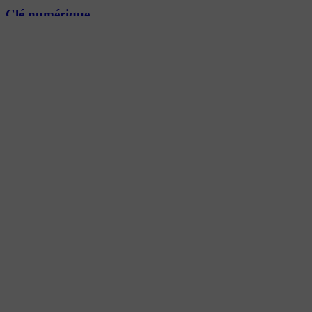
Clé numérique
Lire l’article