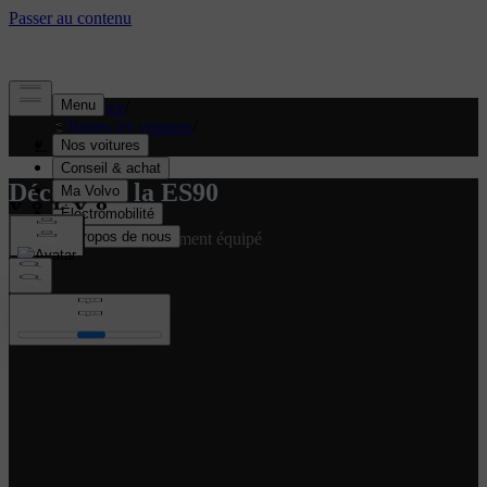
Assistance
/
Toutes les voitures
/
ES90 2027
Découvrez la ES90
Montrer un ES90 entièrement équipé