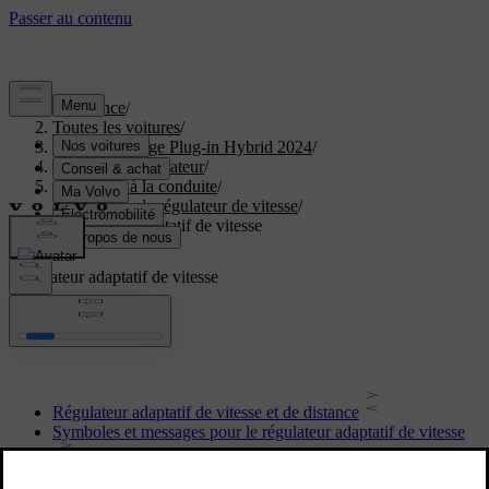
Assistance
/
Toutes les voitures
/
XC40 Recharge Plug-in Hybrid 2024
/
Manuel de l'utilisateur
/
Assistance à la conduite
/
Fonctions de régulateur de vitesse
/
Régulateur adaptatif de vitesse
Régulateur adaptatif de vitesse
Régulateur adaptatif de vitesse et de distance
Symboles et messages pour le régulateur adaptatif de vitesse