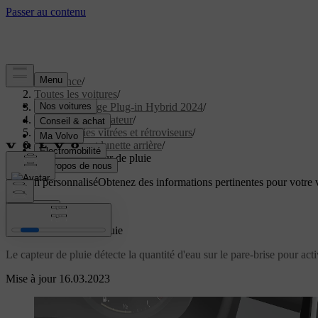
Assistance
/
Toutes les voitures
/
XC40 Recharge Plug-in Hybrid 2024
/
Manuel de l'utilisateur
/
Vitres, parties vitrées et rétroviseurs
/
Pare-brise et lunette arrière
/
Utiliser le capteur de pluie
Soutien personnalisé
Obtenez des informations pertinentes pour votre v
Connexion
Utiliser le capteur de pluie
Le capteur de pluie détecte la quantité d'eau sur le pare-brise pour acti
Mise à jour 16.03.2023