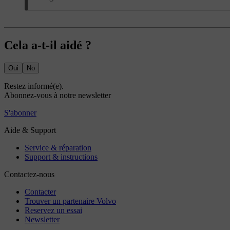
Cela a-t-il aidé ?
Oui
No