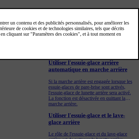
Balai d'essuie-glace et liquide lave-
glace
Les essuie-glaces et le liquide lave-glace
visent à améliorer la visibilité ainsi que le
faisceau des phares.
Utiliser l'essuie-glace arrière
automatique en marche arrière
Si la marche arrière est engagée lorsque les
essuie-glaces de pare-brise sont activés,
l'essuie-glace de lunette arrière sera activé.
La fonction est désactivée en quittant la
marche arrière.
Utiliser l'essuie-glace et le lave-
glace arrière
Le rôle de l'essuie-glace et du lave-glace