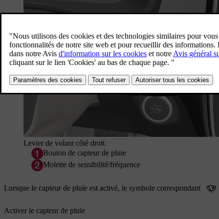
Levier de volant côté droit.
Bouton de capteur de pluie
Molette de sensibilité/fréquence
Lorsque le capteur de pluie est activé, le symbole correspondant
Activer le capteur de pluie