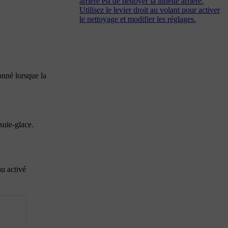
arrière est de nettoyer la lunette arrière.
Utilisez le levier droit au volant pour activer
le nettoyage et modifier les réglages.
onné lorsque la
suie-glace.
au activé