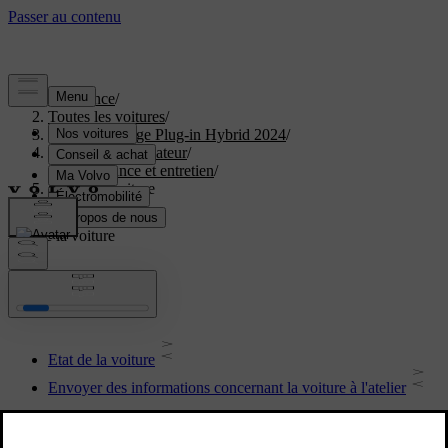
Assistance
/
Toutes les voitures
/
XC40 Recharge Plug-in Hybrid 2024
/
Manuel de l'utilisateur
/
Maintenance et entretien
/
Etat de la voiture
Etat de la voiture
Etat de la voiture
Envoyer des informations concernant la voiture à l'atelier