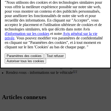
État voiture
s'ouvre dans la vue Applications de l'écran central. Les
onglets suivants y sont affichés :
Messages
- message d'état
Statut
- contrôle du niveau d'huile moteur
TPMS
- contrôle de la pression de gonflage
[1]
Rendez-vous
- informations sur le véhicule
Articles connexes