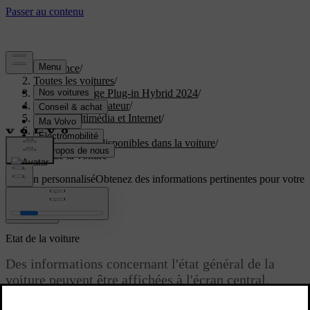
Assistance
/
Toutes les voitures
/
XC40 Recharge Plug-in Hybrid 2024
/
Manuel de l'utilisateur
/
Audio, multimédia et Internet
/
Applis
/
Applications disponibles dans la voiture
/
Etat de la voiture
Soutien personnalisé
Obtenez des informations pertinentes pour votre
voiture.
Connexion
Etat de la voiture
Des informations concernant l'état général de la
voiture peuvent être affichées à l'écran central.
Mise à jour 16.03.2023