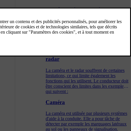
Caméra d'aide au stationnement
La caméra d'aide au stationnement peut aider
le conducteur lors de manœuvres dans des
espaces restreints en lui indiquant les
obstacles grâce à la caméra qui diffuse
l'image sur l'écran central.
Limites des unités de caméra et de
radar
La caméra et le radar souffrent de certaines
limitations, ce qui limite également les
fonctions qui les utilisent. Le conducteur doit
être conscient des limites dans les exemples
qui suivent :
Caméra
La caméra est utilisée par plusieurs systèmes
d'aide à la conduite. Elle a pour tâche de
détecter par exemple les marquages latéraux
au sol ou les panneaux de signalisation.