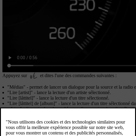
Appuyez sur
et dites l'une des commandes suivantes :
"
Médias
" - permet de lancer un dialogue pour la source et la radi
"
Lire [artist]
" - lance la lecture d'un artiste sélectionné.
"
Lire [låttitel]
" - lance la lecture d'un titre sélectionné.
"
Lire [låttitel] de [album]
" - lance la lecture d'un titre sélectionné 
«
Lire [radiostation]
» - lance l'écoute d'une station de radio sélecti
"
Régler sur [fréquence]
" - lance la fréquence radio sélectionnée su
"
Régler sur [fréquence] [frekvensband]
" - lance la fréquence radio 
"
Radio
" - permet d'écouter la radio FM.
"
Radio FM
" - permet d'écouter la radio FM.
*