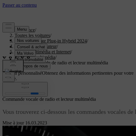
Assistance
/
Toutes les voitures
/
XC40 Recharge Plug-in Hybrid 2024
/
Manuel de l'utilisateur
/
Audio, multimédia et Internet
/
Lecteur multimédia
/
Commande vocale de radio et lecteur multimédia
Soutien personnalisé
Obtenez des informations pertinentes pour votre
voiture.
Connexion
Commande vocale de radio et lecteur multimédia
Vous trouverez ci-dessous les commandes vocales de l
Mise à jour 16.03.2023