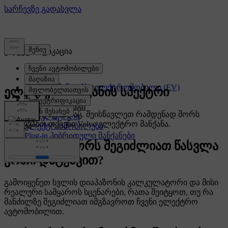
ელექტრიფიკაცია
როგორ მუშაობს ელექტრომობილი (EV)
ელექტრო მანქანის სპექტრი
დამუხტვა
სასვლო მარაგი
აქედან სადაც სადაც. შეისწავლეთ რამდენად შორს
აკუმულატორი
დაგიყვანთ თქვენი Volvo ელექტრო მანქანა.
ელექტრომობილები
Plug-in ჰიბრიდული მანქანები
რამდენად შორს შეგიძლიათ წასვლა
ერთი დატენვით?
გამოიყენეთ სვლის დიაპაზონის კალკულატორი და მისი
რეალური სამყაროს სცენარები, რათა შეიტყოთ, თუ რა
მანძილზე შეგიძლიათ იმგზავროთ ჩვენი ელექტრო
ავტომობილით.