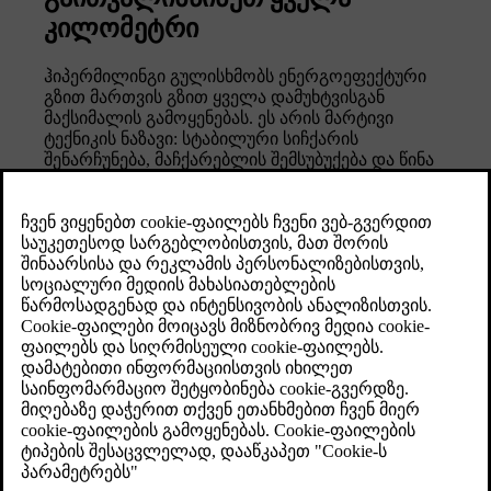
კილომეტრი
ჰიპერმილინგი გულისხმობს ენერგოეფექტური
გზით მართვის გზით ყველა დამუხტვისგან
მაქსიმალის გამოყენებას. ეს არის მარტივი
ტექნიკის ნაზავი: სტაბილური სიჩქარის
შენარჩუნება, მაჩქარებლის შემსუბუქება და წინა
გზის წაკითხვა ზედმეტი დამუხრუჭების თავიდან
One Pedal Drive— ის გამორთვამ საშუალებას
მისცემს თქვენს მანქანას უფრო თავისუფლად
სანაპიროს, რაც ხელს შეუწყობს იმპულსის
შენარჩუნებას და ენერგიის გამოყენების
შემცირებას სანაპირო მოძრაობა ხშირად
ნაკლებ ენერგიას იყენებს, ვიდ