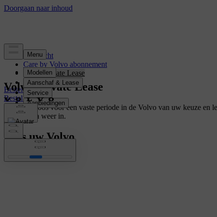
Overzicht
Care by Volvo abonnement
Volvo Private Lease
Volvo Private Lease
Bestel hier
Bestel hier
Rijd zorgeloos voor een vaste periode in de Volvo van uw keuze en l
hem daarna weer in.
Kies uw Volvo