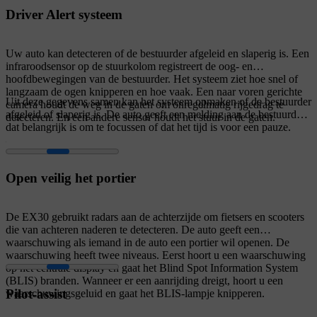
Driver Alert systeem
Uw auto kan detecteren of de bestuurder afgeleid en slaperig is. Een
infraroodsensor op de stuurkolom registreert de oog- en
hoofdbewegingen van de bestuurder. Het systeem ziet hoe snel of
langzaam de ogen knipperen en hoe vaak. Een naar voren gerichte
Uit deze gegevens samen kan het systeem opmaken of de bestuurder
camera houdt de weg in de gaten om onregelmatig rijgedrag te
afgeleid of slaperig is. De auto geeft een melding aan de bestuurder
detecteren. En een andere sensor houdt het stuur in de gaten.
dat belangrijk is om te focussen of dat het tijd is voor een pauze.
Open veilig het portier
De EX30 gebruikt radars aan de achterzijde om fietsers en scooters
die van achteren naderen te detecteren. De auto geeft een
waarschuwing als iemand in de auto een portier wil openen. De
waarschuwing heeft twee niveaus. Eerst hoort u een waarschuwing
op het centrale display en gaat het Blind Spot Information System
(BLIS) branden. Wanneer er een aanrijding dreigt, hoort u een
Pilot-assist
waarschuwingsgeluid en gaat het BLIS-lampje knipperen.