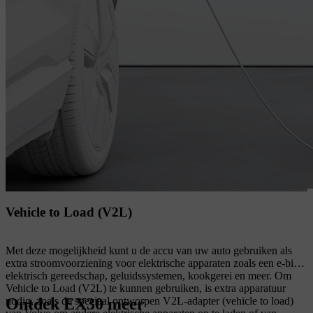
Vehicle to Load (V2L)
Met deze mogelijkheid kunt u de accu van uw auto gebruiken als
extra stroomvoorziening voor elektrische apparaten zoals een e-bike,
elektrisch gereedschap, geluidssystemen, kookgerei en meer. Om
Vehicle to Load (V2L) te kunnen gebruiken, is extra apparatuur
Ontdek EX30 meer
nodig, zoals de speciaal ontworpen V2L-adapter (vehicle to load)