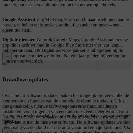
muziek, podcasts en audioboeken mee te nemen op elke reis.
Google Assistent
Zeg 'Hé Google' om de klimaatinstellingen aan te
passen, te bellen en te sms'en, audio af te spelen en meer – met
alleen uw stem.
Digitale diensten
Gebruik Google Maps, Google Assistant en elke
app die is gedownload in Google Play Store met vier jaar lang
onbeperkte data. Dit Digital Services-pakket is inbegrepen bij de
aankoop van een nieuwe Volvo. Na vier jaar gelden bij verlenging
nieuwe voorwaarden.
Draadloze updates
Over-the-air software-updates maken het mogelijk om verschillende
kenmerken en functies van de auto via de cloud te updaten. U kunt
dus gemakkelijk nieuwe softwaregebaseerde functionaliteiten
installeren, zodat u geniet van een auto die steeds beter wordt. En u
Let op: de beschikbaarheid van over-the-air updates kan variëren per
hoeft niet naar de werkplaats om ervoor te zorgen dat uw auto altijd
markt.
up-to-date is met de nieuwste software. De software-updates worden
regelmatig via de cloud naar de auto verstuurd en zijn kosteloos. Via
over-the-air updates kunt u uw Volvo ook uitbreiden met nieuwe,