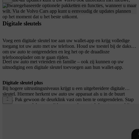
softwaregebaseerde optionele pakketten en functies, wanneer u maar
wilt. Via de Volvo Cars app kunt u eenvoudig de updates plannen
op het moment dat u het beste uitkomt.
Digitale sleutels
Voeg een digitale sleutel toe aan uw wallet-app en krijg volledige
toegang tot uw auto met uw telefoon. Houd uw toestel bij de dakstijl
om uw auto te ontgrendelen en leg het op de draadloze
telefoonoplader om te gaan rijden.
Deel uw auto met vrienden en familie – ook zij kunnen op uw
uitnodiging een digitale sleutel toevoegen aan hun wallet-app.
Digitale sleutel plus
Bij hogere uitrustingsniveaus krijgt u een uitgebreidere digitale
sleutel. Hiermee herkent uw auto uw apparaat als u in de buurt
komt. Pak gewoon de deurklink vast om hem te ontgrendelen. Stap
in, doe uw gordel om en rijd weg zonder uw telefoon tevoorschijn te
halen. De auto wordt ook automatisch vergrendeld als u wegloopt.