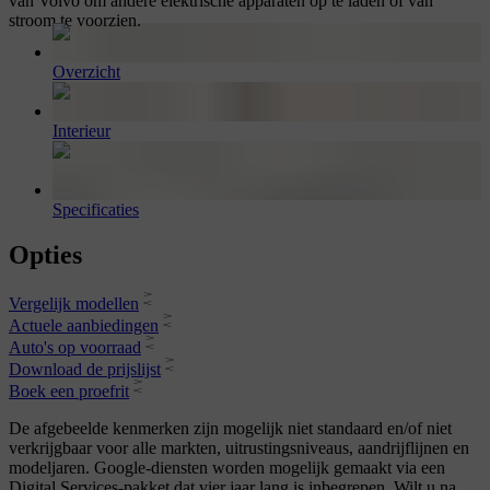
van Volvo om andere elektrische apparaten op te laden of van
stroom te voorzien.
Overzicht
Interieur
Specificaties
Opties
Vergelijk modellen
Actuele aanbiedingen
Auto's op voorraad
Download de prijslijst
Boek een proefrit
De afgebeelde kenmerken zijn mogelijk niet standaard en/of niet
verkrijgbaar voor alle markten, uitrustingsniveaus, aandrijflijnen en
modeljaren. Google-diensten worden mogelijk gemaakt via een
Digital Services-pakket dat vier jaar lang is inbegrepen. Wilt u na