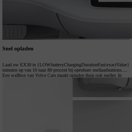
Snel opladen
Laad uw EX30 in {LOW:batteryChargingDurationFast:exactValue}
minuten op van 10 naar 80 procent bij openbare snellaadstations.
Een wallbox van Volvo Cars maakt opladen thuis ook sneller. In
vergelijking met een huishoudelijk stopcontact kunt u uw EX30 tot
wel vijf keer sneller opladen. U kunt het opladen starten en stoppen,
inplannen en de voortgang ervan volgen op de wallbox en uw
telefoon.