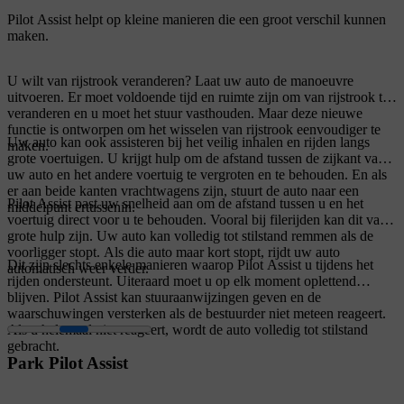
Pilot Assist helpt op kleine manieren die een groot verschil kunnen
maken.
U wilt van rijstrook veranderen? Laat uw auto de manoeuvre
uitvoeren. Er moet voldoende tijd en ruimte zijn om van rijstrook te
veranderen en u moet het stuur vasthouden. Maar deze nieuwe
functie is ontworpen om het wisselen van rijstrook eenvoudiger te
Uw auto kan ook assisteren bij het veilig inhalen en rijden langs
maken.
grote voertuigen. U krijgt hulp om de afstand tussen de zijkant van
uw auto en het andere voertuig te vergroten en te behouden. En als
er aan beide kanten vrachtwagens zijn, stuurt de auto naar een
Pilot Assist past uw snelheid aan om de afstand tussen u en het
middelpunt ertussenin.
voertuig direct voor u te behouden. Vooral bij filerijden kan dit van
grote hulp zijn. Uw auto kan volledig tot stilstand remmen als de
voorligger stopt. Als die auto maar kort stopt, rijdt uw auto
Dit zijn slechts enkele manieren waarop Pilot Assist u tijdens het
automatisch weer verder.
rijden ondersteunt. Uiteraard moet u op elk moment oplettend
blijven. Pilot Assist kan stuuraanwijzingen geven en de
waarschuwingen versterken als de bestuurder niet meteen reageert.
Als u helemaal niet reageert, wordt de auto volledig tot stilstand
gebracht.
Park Pilot Assist