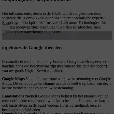
Het infotainmentsysteem in de EX30 wordt aangedreven door
software die is ontwikkeld door onze interne technische experts en
Snapdragon Cockpit Platforms van Qualcomm Technologies, Inc.
Dankzij hoogwaardige rekenkracht worden kernfuncties snel,
responsief en nauwkeurig uitgevoerd.
ingebouwde Google-diensten
Personaliseer uw rit met de ingebouwde Google-services, een serie
handige apps die beschikbaar zijn met onbeperkte data als onderdeel
van uw gratis Digital Services-pakket.
Google Maps
Vind de beste route naar uw bestemming met Google
Maps. De eenvoudige en slimme navigatie leidt u op basis van de
laatste verkeersupdates naar uw bestemming.
Laadstations zoeken
Google Maps helpt u bij het plannen van de
meest efficiënte route voor uw elektrische auto. Het systeem kan
ook laadstations in de buurt vinden. Filter op snelheid, prijs en
betalingsmogelijkheden.
Google Play
Download de apps waar u van houdt om uw favoriete