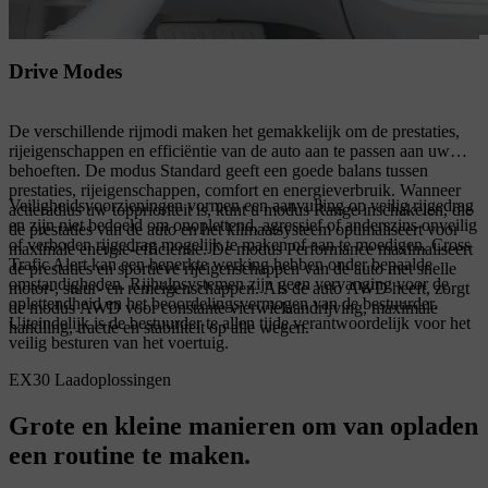
Drive Modes
De verschillende rijmodi maken het gemakkelijk om de prestaties,
rijeigenschappen en efficiëntie van de auto aan te passen aan uw
behoeften. De modus Standard geeft een goede balans tussen
prestaties, rijeigenschappen, comfort en energieverbruik. Wanneer
Veiligheidsvoorzieningen vormen een aanvulling op veilig rijgedrag
actieradius uw topprioriteit is, kunt u modus Range inschakelen, die
en zijn niet bedoeld om onoplettend, agressief of anderszins onveilig
de prestaties van de auto en het klimaatsysteem optimaliseert voor
of verboden rijgedrag mogelijk te maken of aan te moedigen. Cross
maximale energie-efficiëntie. De modus Performance maximaliseert
Trafic Alert kan een beperkte werking hebben onder bepaalde
de prestaties en sportieve rijeigenschappen van de auto met snelle
omstandigheden. Rijhulpsystemen zijn geen vervanging voor de
motor-, stuur- en remeigenschappen. Als de auto AWD heeft, zorgt
oplettendheid en het beoordelingsvermogen van de bestuurder.
de modus AWD voor constante vierwielaandrijving, maximale
Uiteindelijk is de bestuurder te allen tijde verantwoordelijk voor het
handling, tractie en stabiliteit op alle wegen.
veilig besturen van het voertuig.
EX30 Laadoplossingen
Grote en kleine manieren om van opladen
een routine te maken.