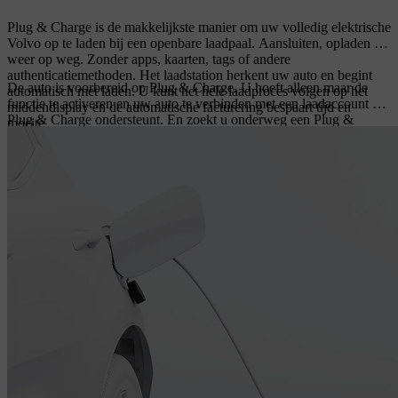
Plug & Charge is de makkelijkste manier om uw volledig elektrische
Volvo op te laden bij een openbare laadpaal. Aansluiten, opladen en
weer op weg. Zonder apps, kaarten, tags of andere
authenticatiemethoden. Het laadstation herkent uw auto en begint
De auto is voorbereid op Plug & Charge. U hoeft alleen maar de
automatisch met laden. U kunt het hele laadproces volgen op het
functie te activeren en uw auto te verbinden met een laadaccount dat
middendisplay en de automatische facturering bespaart tijd en
Plug & Charge ondersteunt. En zoekt u onderweg een Plug &
moeite.
Charge-station, dan vindt u die eenvoudig in Google Maps op het
middendisplay van de auto of in de Volvo Cars app.