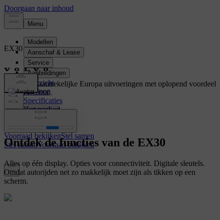
EX30
Elektrisch
Overzicht
Ontdek de aantrekelijke Europa uitvoeringen met oplopend voordeel
Interieur
tot wel € 6.000.
Specificaties
Bekijk het aanbod
Kenmerken
Voorraad bekijken
Stel samen
Ontdek de functies van de EX30
Stel samen
Voorraad bekijken
Alles op één display. Opties voor connectiviteit. Digitale sleutels.
Omdat autorijden net zo makkelijk moet zijn als tikken op een
scherm.