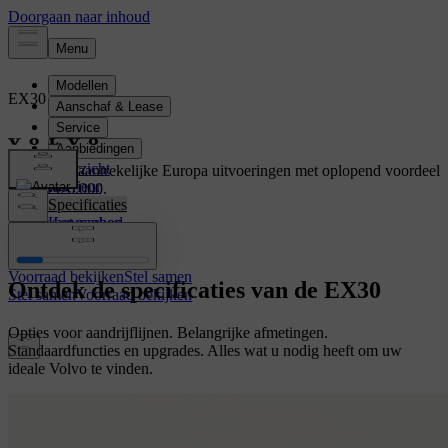
EX30
Elektrisch
Overzicht
Ontdek de aantrekelijke Europa uitvoeringen met oplopend voordeel
Interieur
tot wel € 6.000.
Specificaties
Bekijk het aanbod
Kenmerken
Voorraad bekijken
Stel samen
Ontdek de specificaties van de EX30
Stel samen
Voorraad bekijken
Opties voor aandrijflijnen. Belangrijke afmetingen.
Standaardfuncties en upgrades. Alles wat u nodig heeft om uw
ideale Volvo te vinden.