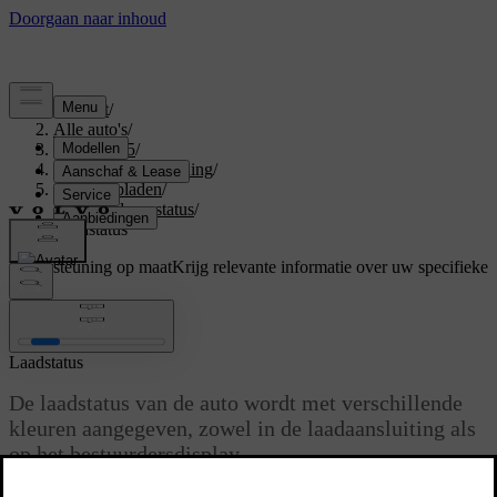
Support
/
Alle auto's
/
EX40 2025
/
Gebruikershandleiding
/
Je auto opladen
/
Laadtijd en -status
/
Laadstatus
Ondersteuning op maat
Krijg relevante informatie over uw specifieke
auto.
Inloggen
Laadstatus
De laadstatus van de auto wordt met verschillende
kleuren aangegeven, zowel in de laadaansluiting als
op het bestuurdersdisplay.
Bijgewerkt 04-04-2025