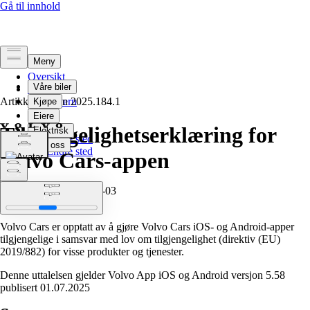
Oversikt
Juridisk
Artikkelversjon
Personvern
2025.184.1
Tilgjengelighetserklæring for
Velg språk
Endre sted
Velg språk
Endre sted
Volvo Cars-appen
Gjeldende fra: 2025-07-03
Publisert: 2025-07-04
Volvo Cars er opptatt av å gjøre Volvo Cars iOS- og Android-apper
tilgjengelige i samsvar med lov om tilgjengelighet (direktiv (EU)
2019/882) for visse produkter og tjenester.
Denne uttalelsen gjelder Volvo App iOS og Android versjon 5.58
publisert 01.07.2025