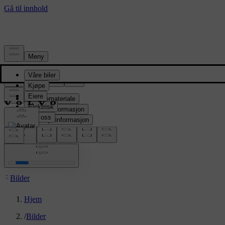
Presserom
Pressemateriale
Produktinformasjon
Selskapsinformasjon
Mediekontakter
location:
NO
Bilder
Hjem
/
Bilder