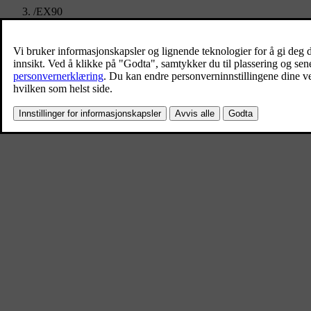
/
EX90