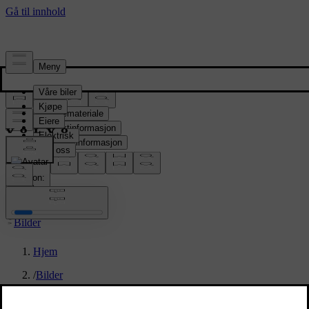
Presserom
Pressemateriale
Produktinformasjon
Selskapsinformasjon
Mediekontakter
location:
NO
Bilder
Hjem
/
Bilder
/
Volvo EX90 Vapour Grey Exterior