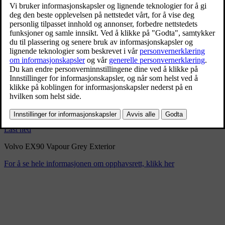
Volvo EX90 Vapour Grey
Exterior
9/3/2024
Bokmerke
Del
Last ned
Volvo EX90 Vapour Grey Exterior
For å se hele informasjonen om opphavsrett, klikk her