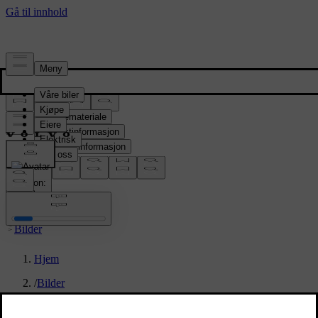
Presserom
Pressemateriale
Produktinformasjon
Selskapsinformasjon
Mediekontakter
location:
NO
Bilder
Hjem
/
Bilder
/
XC90 T8 AWD Denim Blue