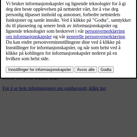
XC90 T8 AWD Denim Blue
9/3/2024
Bokmerke
Del
Last ned
XC90 T8 AWD Denim Blue
For å se hele informasjonen om opphavsrett, klikk her