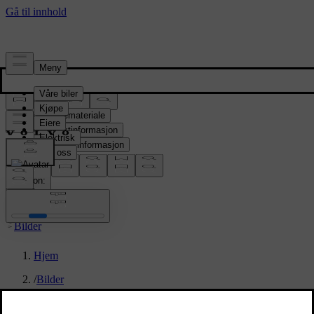
Presserom
Pressemateriale
Produktinformasjon
Selskapsinformasjon
Mediekontakter
location:
NO
Bilder
Hjem
/
Bilder
/
New Volvo XC90 B5 - exterior