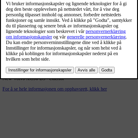
New Volvo XC90 B5 - exterior
11/26/2024
Bokmerke
Del
Last ned
New Volvo XC90 B5 - exterior
For å se hele informasjonen om opphavsrett, klikk her