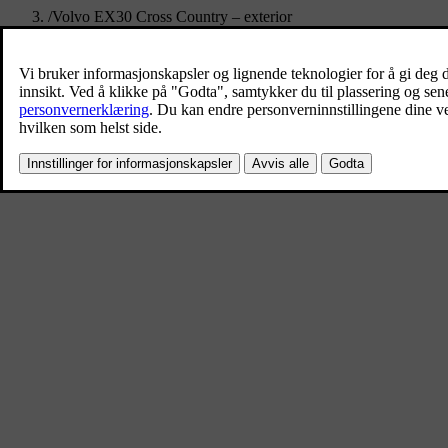
/
Volvo EX30 Cross Country – exterior