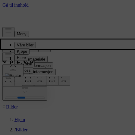
Presserom
Pressemateriale
Produktinformasjon
Selskapsinformasjon
Mediekontakter
location:
NO
Bilder
Hjem
/
Bilder