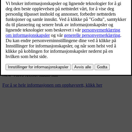
New Volvo XC90: studio still
9/4/2024
Bokmerke
Del
Last ned
New Volvo XC90: studio still
For å se hele informasjonen om opphavsrett, klikk her