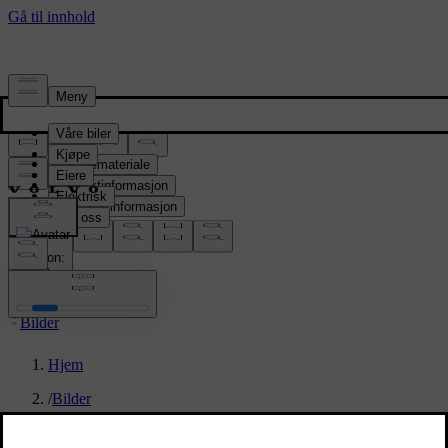
Presserom
Pressemateriale
Produktinformasjon
Selskapsinformasjon
Mediekontakter
location:
NO
Bilder
Hjem
/
Bilder
/
New Volvo XC90: studio still