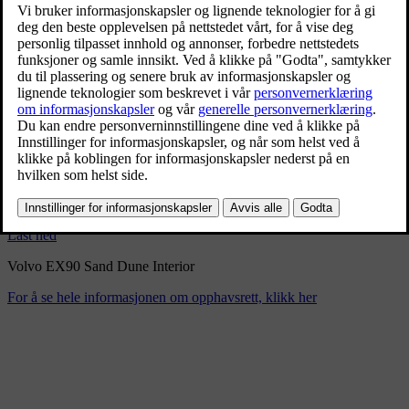
Volvo EX90 Sand Dune
Interior
9/3/2024
Bokmerke
Del
Last ned
Volvo EX90 Sand Dune Interior
For å se hele informasjonen om opphavsrett, klikk her