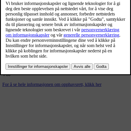
V60
8/9/2024
Bokmerke
Del
Last ned
V60
For å se hele informasjonen om opphavsrett, klikk her