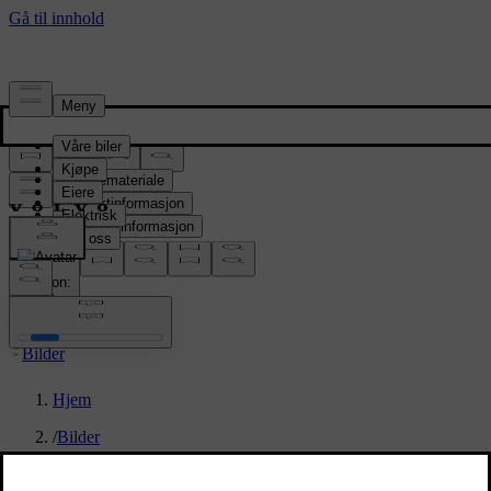
Presserom
Pressemateriale
Produktinformasjon
Selskapsinformasjon
Mediekontakter
location:
NO
Bilder
Hjem
/
Bilder
/
V60