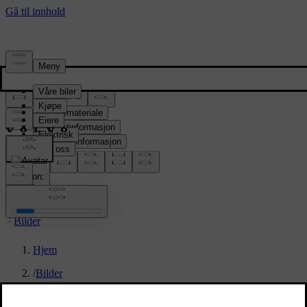
Presserom
Pressemateriale
Produktinformasjon
Selskapsinformasjon
Mediekontakter
location:
NO
Bilder
Hjem
/
Bilder
/
New Volvo XC90 B5 - dynamic