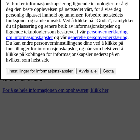
New Volvo XC90 B5 - dynamic
11/26/2024
Bokmerke
Del
Last ned
Denim Blue metallic
For å se hele informasjonen om opphavsrett, klikk her