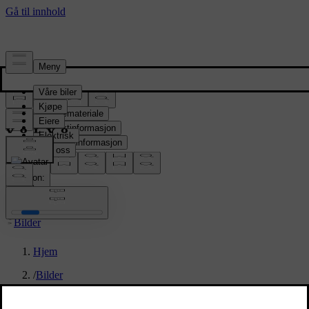
Presserom
Pressemateriale
Produktinformasjon
Selskapsinformasjon
Mediekontakter
location:
NO
Bilder
Hjem
/
Bilder
/
90/90 day event