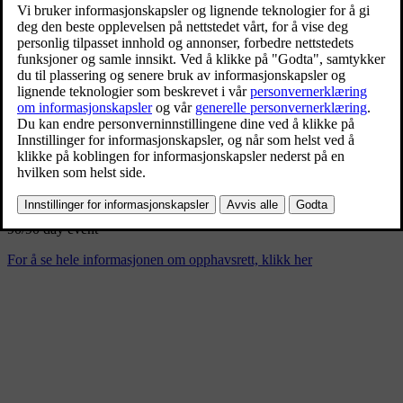
90/90 day event
9/4/2024
Bokmerke
Del
Last ned
90/90 day event
For å se hele informasjonen om opphavsrett, klikk her