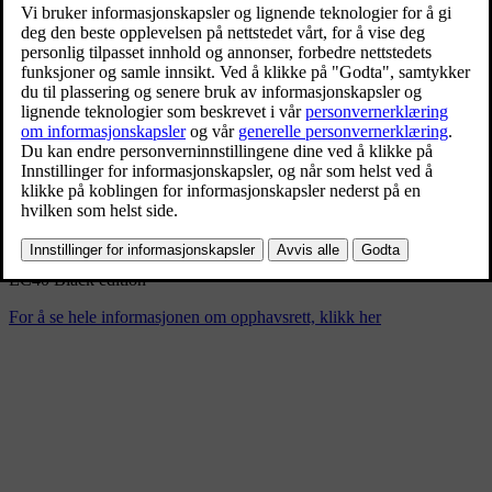
EC40 Black edition
6/24/2024
Bokmerke
Del
Last ned
EC40 Black edition
For å se hele informasjonen om opphavsrett, klikk her