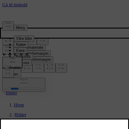
Presserom
Pressemateriale
Produktinformasjon
Selskapsinformasjon
Mediekontakter
location:
NO
Bilder
Hjem
/
Bilder
/
EC40 Black edition