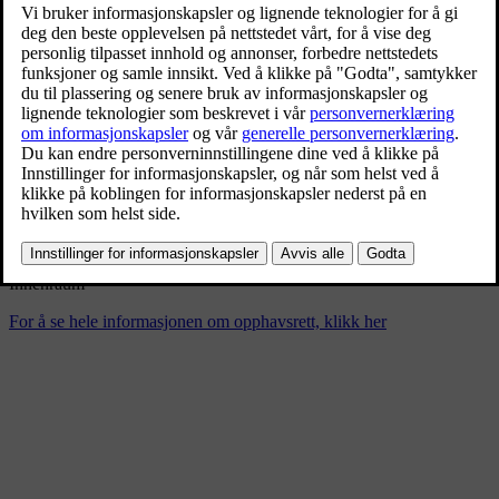
Volvo EX90
9/4/2024
Bokmerke
Del
Last ned
Innenraum
For å se hele informasjonen om opphavsrett, klikk her