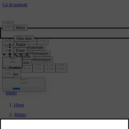
Presserom
Pressemateriale
Produktinformasjon
Selskapsinformasjon
Mediekontakter
location:
NO
Bilder
Hjem
/
Bilder
/
Volvo EX90