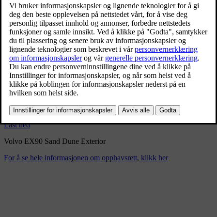
Volvo EX90 Sand Dune
Exterior
9/3/2024
Bokmerke
Del
Last ned
Volvo EX90 Sand Dune Exterior
For å se hele informasjonen om opphavsrett, klikk her