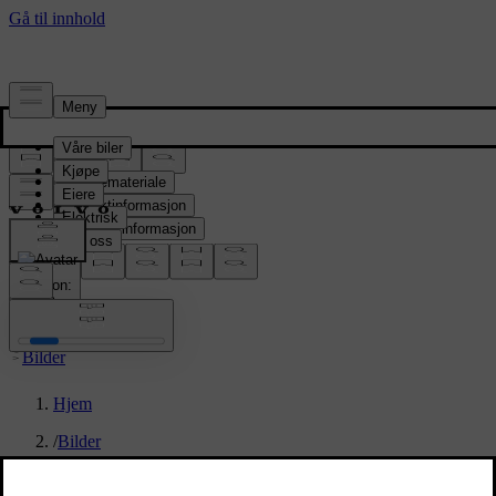
Presserom
Pressemateriale
Produktinformasjon
Selskapsinformasjon
Mediekontakter
location:
NO
Bilder
Hjem
/
Bilder
/
Volvo EX90 Sand Dune Exterior