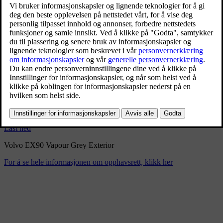
Volvo EX90 Vapour Grey
Exterior
9/3/2024
Bokmerke
Del
Last ned
Volvo EX90 Vapour Grey Exterior
For å se hele informasjonen om opphavsrett, klikk her