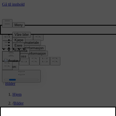
Presserom
Pressemateriale
Produktinformasjon
Selskapsinformasjon
Mediekontakter
location:
NO
Bilder
Hjem
/
Bilder
/
Volvo EX90 Vapour Grey Exterior